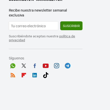
Recibe nuestra newsletter semanal
exclusiva
SUSCRIBIR
Suscribiéndote aceptas nuestra
política de
privacidad
Síguenos
Wh
Twit
Fac
You
Inst
Tele
ats
ter
ebo
tub
agr
gra
RSS
Flip
Link
Tikt
App
ok
e
am
m
boa
edI
ok
rd
n