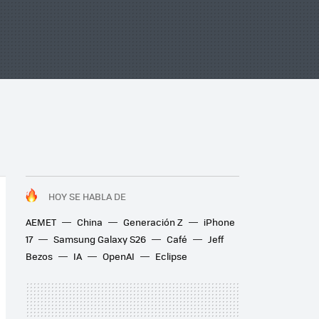
HOY SE HABLA DE
AEMET
China
Generación Z
iPhone
17
Samsung Galaxy S26
Café
Jeff
Bezos
IA
OpenAI
Eclipse