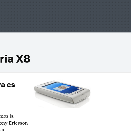
ria X8
ya es
emos la
Sony Ericsson
e a