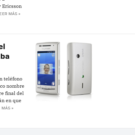
y Ericsson
EER MÁS »
el
aba
n teléfono
tico nombre
e final del
tán en que
 MÁS »