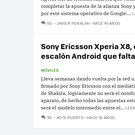
completar la apuesta de la alianza Sony 
por este sistema operativo de Google....
L
COMENTARIOS
50
JAVIER PENALVA
HACE 16 AÑOS
Sony Ericsson Xperia X8, 
escalón Android que falt
MÓVILES
Lleva semanas dando vuelta por la red u
firmado por Sony Ericsson con el mediá
de Shakira, lógicamente no será el nombr
aparato, de hecho todas las apuestas es
será el modelo intermedio entre el...
LEER
COMENTARIOS
30
KOTE PUERTO
HACE 16 AÑOS