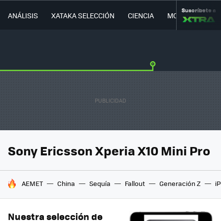
Suscríbete a
ANÁLISIS
XATAKA SELECCIÓN
CIENCIA
MOVILIDAD
Sony Ericsson Xperia X10 Mini Pro
HOY SE HABLA DE
AEMET
China
Sequía
Fallout
Generación Z
i
Nuestra selección de