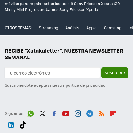
móviles para regalar estas fiestas (II).Sony Ericsson Xperia X10
Mini y Mini Pro, los probamos.Sony Ericsson Xperia...
OTROS TEMAS:
Streaming
Análisis
Apple
Samsung
In
RECIBE "Xatakaletter", NUESTRA NEWSLETTER
SEMANAL
SUSCRIBIR
Suscribiéndote aceptas nuestra
política de privacidad
Síguenos
Wh
Twit
Fac
You
Inst
Tele
RSS
Flip
ats
ter
ebo
tub
agr
gra
boa