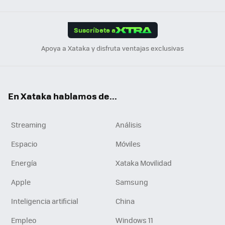
Link
Tikt
App
ok
e
am
m
rd
edI
ok
Suscríbete a
n
Apoya a Xataka y disfruta ventajas exclusivas
En Xataka hablamos de...
Streaming
Análisis
Espacio
Móviles
Energía
Xataka Movilidad
Apple
Samsung
Inteligencia artificial
China
Empleo
Windows 11