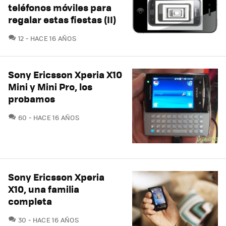
teléfonos móviles para
regalar estas fiestas (II)
COMENTARIOS
12
HACE 16 AÑOS
Sony Ericsson Xperia X10
Mini y Mini Pro, los
probamos
COMENTARIOS
60
HACE 16 AÑOS
Sony Ericsson Xperia
X10, una familia
completa
COMENTARIOS
30
HACE 16 AÑOS