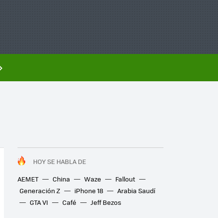
HOY SE HABLA DE
AEMET
China
Waze
Fallout
Generación Z
iPhone 18
Arabia Saudí
GTA VI
Café
Jeff Bezos