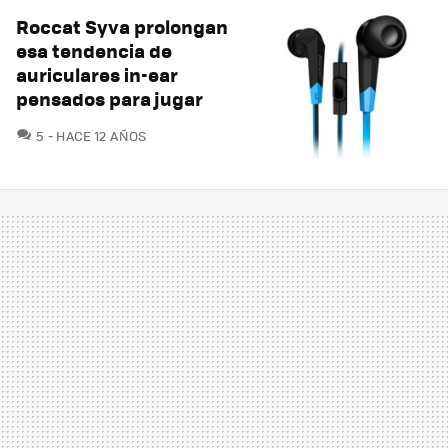
Roccat Syva prolongan
esa tendencia de
auriculares in-ear
pensados para jugar
COMENTARIOS
5
HACE 12 AÑOS