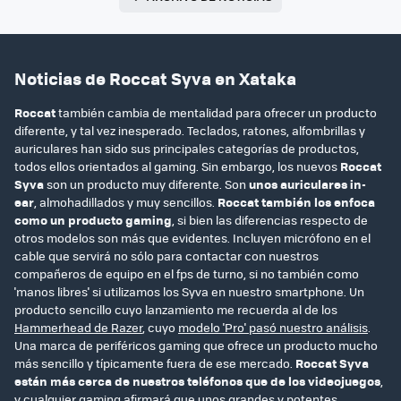
Noticias de Roccat Syva en Xataka
Roccat
también cambia de mentalidad para ofrecer un producto
diferente, y tal vez inesperado. Teclados, ratones, alfombrillas y
auriculares han sido sus principales categorías de productos,
todos ellos orientados al gaming. Sin embargo, los nuevos
Roccat
Syva
son un producto muy diferente. Son
unos auriculares in-
ear
, almohadillados y muy sencillos.
Roccat también los enfoca
como un producto gaming
, si bien las diferencias respecto de
otros modelos son más que evidentes. Incluyen micrófono en el
cable que servirá no sólo para contactar con nuestros
compañeros de equipo en el fps de turno, si no también como
'manos libres' si utilizamos los Syva en nuestro smartphone. Un
producto sencillo cuyo lanzamiento me recuerda al de los
Hammerhead de Razer
, cuyo
modelo 'Pro' pasó nuestro análisis
.
Una marca de periféricos gaming que ofrece un producto mucho
más sencillo y típicamente fuera de ese mercado.
Roccat Syva
están más cerca de nuestros teléfonos que de los videojuegos
,
y cualquier gaming afirmará que unos grandes y potentes