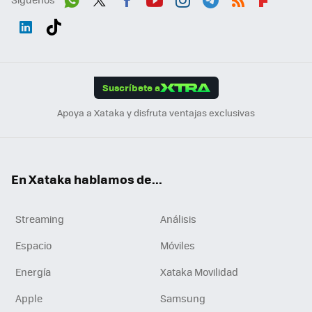
Wh
Twit
Fac
You
Inst
Tele
RSS
Flip
ats
ter
ebo
tub
agr
gra
boa
Link
Tikt
App
ok
e
am
m
rd
edI
ok
Suscríbete a
n
Apoya a Xataka y disfruta ventajas exclusivas
En Xataka hablamos de...
Streaming
Análisis
Espacio
Móviles
Energía
Xataka Movilidad
Apple
Samsung