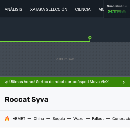
Suscríbete a
ANÁLISIS
XATAKA SELECCIÓN
CIENCIA
MOVILIDAD
🌿¡Últimas horas! Sorteo de robot cortacésped Mova ViAX
Roccat Syva
HOY SE HABLA DE
AEMET
China
Sequía
Waze
Fallout
Generaci