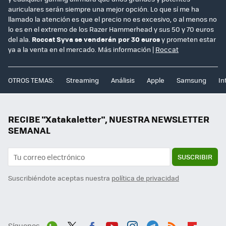
auriculares serán siempre una mejor opción. Lo que sí me ha
llamado la atención es que el precio no es excesivo, o al menos no
lo es en el extremo de los Razer Hammerhead y sus 50 y 70 euros
del ala.
Roccat Syva se venderán por 30 euros
y prometen estar
ya a la venta en el mercado. Más información |
Roccat
OTROS TEMAS:
Streaming
Análisis
Apple
Samsung
In
RECIBE "Xatakaletter", NUESTRA NEWSLETTER
SEMANAL
SUSCRIBIR
Suscribiéndote aceptas nuestra
política de privacidad
Síguenos