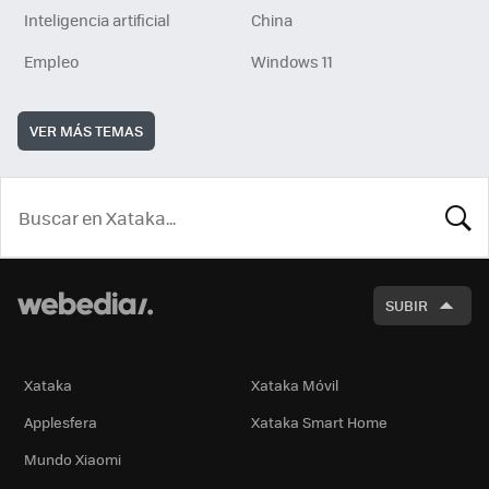
Inteligencia artificial
China
Empleo
Windows 11
VER MÁS TEMAS
BUSCA
SUBIR
Xataka
Xataka Móvil
Applesfera
Xataka Smart Home
Mundo Xiaomi