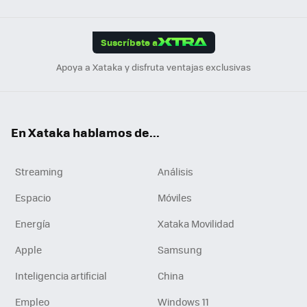
Link
Tikt
App
ok
e
am
m
rd
edI
ok
Suscríbete a
n
Apoya a Xataka y disfruta ventajas exclusivas
En Xataka hablamos de...
Streaming
Análisis
Espacio
Móviles
Energía
Xataka Movilidad
Apple
Samsung
Inteligencia artificial
China
Empleo
Windows 11