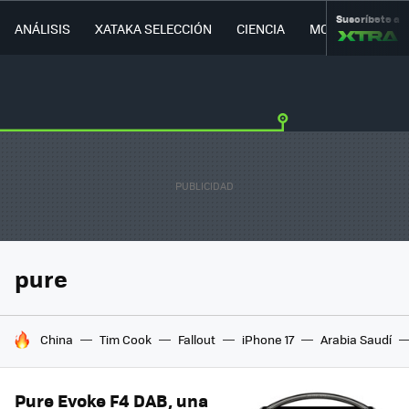
Suscríbete a
ANÁLISIS
XATAKA SELECCIÓN
CIENCIA
MOVILIDAD
pure
HOY SE HABLA DE
China
Tim Cook
Fallout
iPhone 17
Arabia Saudí
Pure Evoke F4 DAB, una