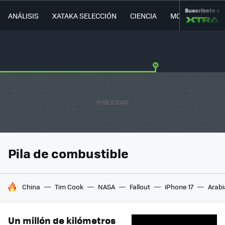
Suscríbete a
ANÁLISIS
XATAKA SELECCIÓN
CIENCIA
MOVILIDAD
Pila de combustible
HOY SE HABLA DE
China
Tim Cook
NASA
Fallout
iPhone 17
Arabi
Un millón de kilómetros