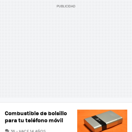
Combustible de bolsillo
para tu teléfono móvil
COMENTARIOS
36
HACE 14 AÑOS