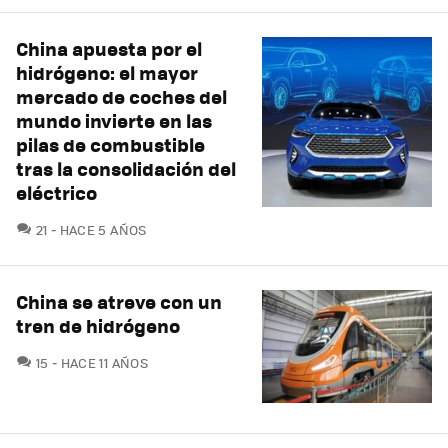
China apuesta por el
hidrógeno: el mayor
mercado de coches del
mundo invierte en las
pilas de combustible
tras la consolidación del
eléctrico
COMENTARIOS
21
HACE 5 AÑOS
China se atreve con un
tren de hidrógeno
COMENTARIOS
15
HACE 11 AÑOS