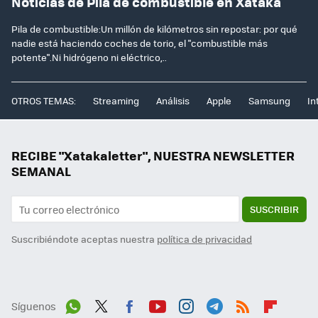
Noticias de Pila de combustible en Xataka
Pila de combustible:Un millón de kilómetros sin repostar: por qué
nadie está haciendo coches de torio, el "combustible más
potente".Ni hidrógeno ni eléctrico,..
OTROS TEMAS:
Streaming
Análisis
Apple
Samsung
In
RECIBE "Xatakaletter", NUESTRA NEWSLETTER
SEMANAL
SUSCRIBIR
Suscribiéndote aceptas nuestra
política de privacidad
Síguenos