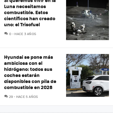
Si queremos vivir en la
Luna necesitamos
combustible. Estos
científicos han creado
uno: el Trisofuel
COMENTARIOS
0
HACE 3 AÑOS
Hyundai se pone más
ambiciosa con el
hidrógeno: todos sus
coches estarán
disponibles con pila de
combustible en 2028
COMENTARIOS
29
HACE 5 AÑOS