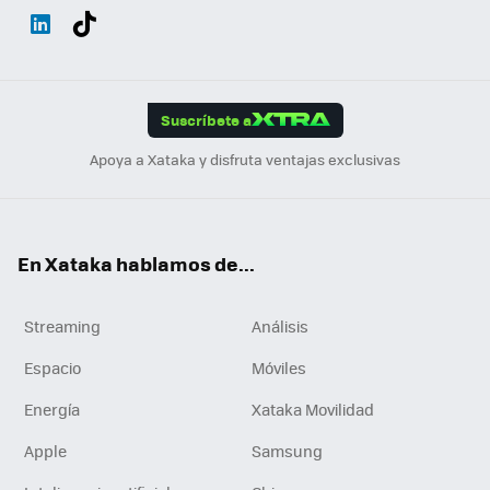
Wh
Twit
Fac
You
Inst
Tele
RSS
Flip
ats
ter
ebo
tub
agr
gra
boa
Link
Tikt
App
ok
e
am
m
rd
edI
ok
Suscríbete a
n
Apoya a Xataka y disfruta ventajas exclusivas
En Xataka hablamos de...
Streaming
Análisis
Espacio
Móviles
Energía
Xataka Movilidad
Apple
Samsung