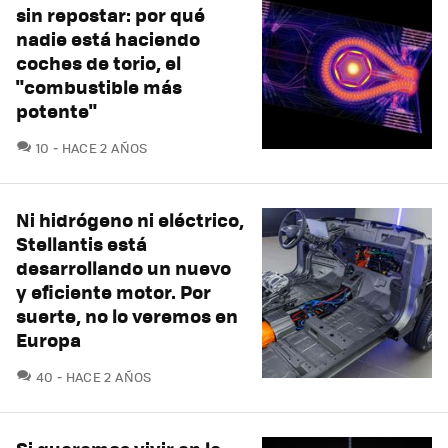
sin repostar: por qué
nadie está haciendo
coches de torio, el
"combustible más
potente"
COMENTARIOS
10
HACE 2 AÑOS
Ni hidrógeno ni eléctrico,
Stellantis está
desarrollando un nuevo
y eficiente motor. Por
suerte, no lo veremos en
Europa
COMENTARIOS
40
HACE 2 AÑOS