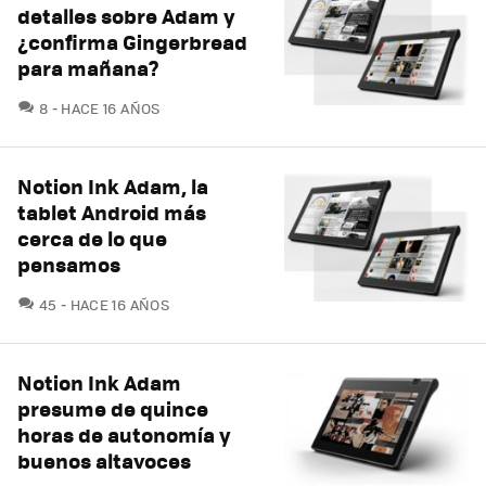
detalles sobre Adam y
¿confirma Gingerbread
para mañana?
COMENTARIOS
8
HACE 16 AÑOS
Notion Ink Adam, la
tablet Android más
cerca de lo que
pensamos
COMENTARIOS
45
HACE 16 AÑOS
Notion Ink Adam
presume de quince
horas de autonomía y
buenos altavoces