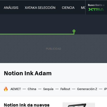
Suscríbete a
ANÁLISIS
XATAKA SELECCIÓN
CIENCIA
MOVILIDAD
Notion Ink Adam
HOY SE HABLA DE
AEMET
China
Sequía
Fallout
Generación Z
i
Notion Ink da nuevos