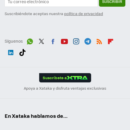
SUSCRIBIR
Suscribiéndote aceptas nuestra
política de privacidad
Síguenos
Wh
Twit
Fac
You
Inst
Tele
RSS
Flip
ats
ter
ebo
tub
agr
gra
boa
Link
Tikt
App
ok
e
am
m
rd
edI
ok
Suscríbete a
n
Apoya a Xataka y disfruta ventajas exclusivas
En Xataka hablamos de...