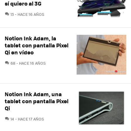
sí quiero al 3G
COMENTARIOS
13
HACE 16 AÑOS
Notion Ink Adam, la
tablet con pantalla Pixel
Qi en vídeo
COMENTARIOS
68
HACE 16 AÑOS
Notion Ink Adam, una
tablet con pantalla Pixel
Qi
COMENTARIOS
14
HACE 17 AÑOS