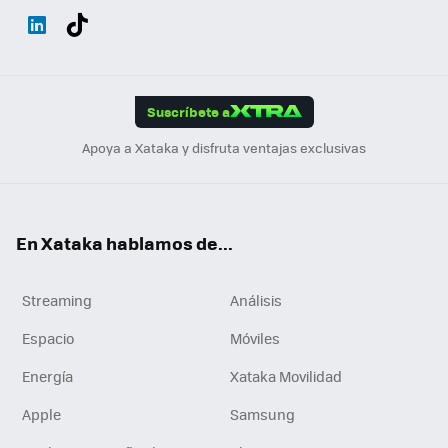
Wh
Twit
Fac
You
Inst
Tele
RSS
Flip
ats
ter
ebo
tub
agr
gra
boa
Link
Tikt
App
ok
e
am
m
rd
edI
ok
Suscríbete a
n
Apoya a Xataka y disfruta ventajas exclusivas
En Xataka hablamos de...
Streaming
Análisis
Espacio
Móviles
Energía
Xataka Movilidad
Apple
Samsung