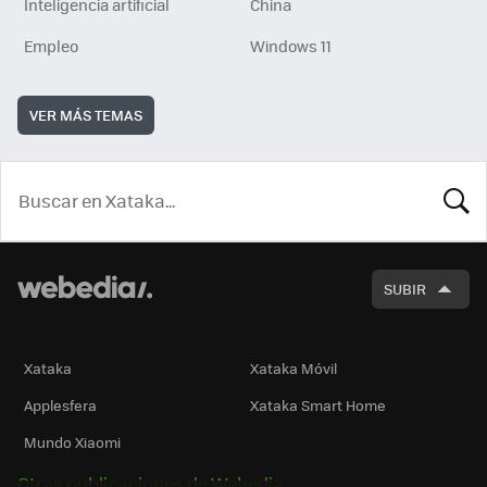
Inteligencia artificial
China
Empleo
Windows 11
VER MÁS TEMAS
BUSCA
SUBIR
Xataka
Xataka Móvil
Applesfera
Xataka Smart Home
Mundo Xiaomi
Otras publicaciones de Webedia