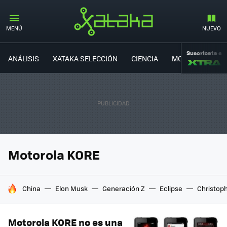
MENÚ
NUEVO
Suscríbete a
ANÁLISIS
XATAKA SELECCIÓN
CIENCIA
MOVILIDAD
Motorola KORE
HOY SE HABLA DE
China
Elon Musk
Generación Z
Eclipse
Christop
Motorola KORE no es una