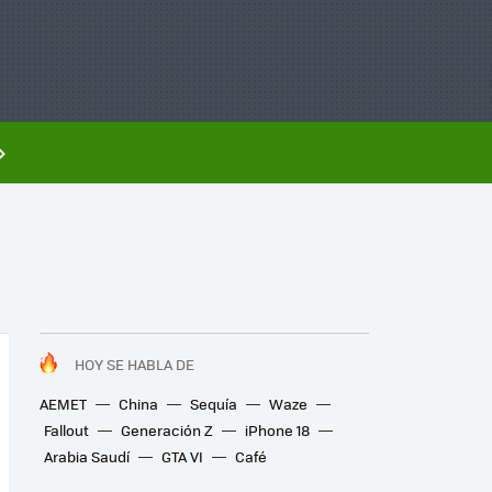
HOY SE HABLA DE
AEMET
China
Sequía
Waze
Fallout
Generación Z
iPhone 18
Arabia Saudí
GTA VI
Café