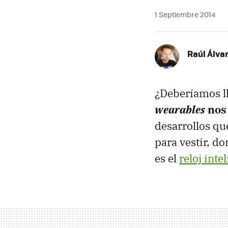
1 Septiembre 2014
Raúl Álva
¿Deberíamos ll
wearables
nos
desarrollos qu
para vestir, d
es el
reloj inte