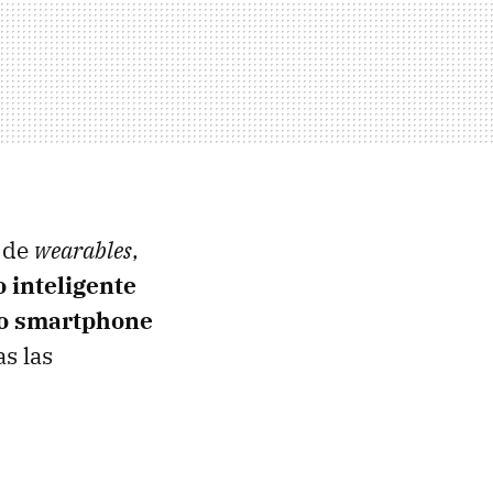
o de
wearables
,
o inteligente
tro smartphone
as las