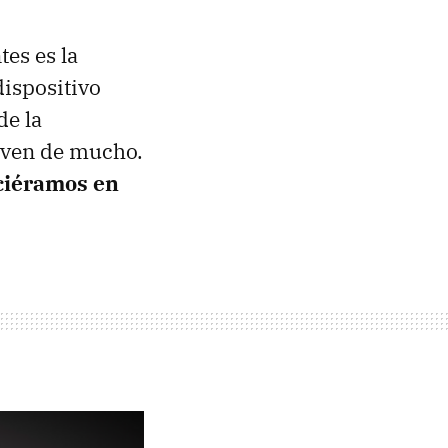
tes es la
ispositivo
de la
irven de mucho.
iciéramos en