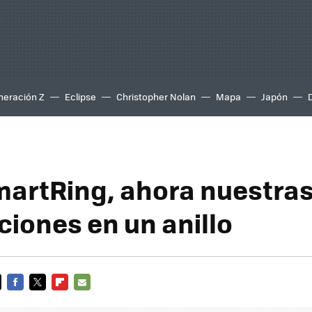
neración Z
Eclipse
Christopher Nolan
Mapa
Japón
artRing, ahora nuestra
ciones en un anillo
FACEBOOK
TWITTER
FLIPBOARD
E-