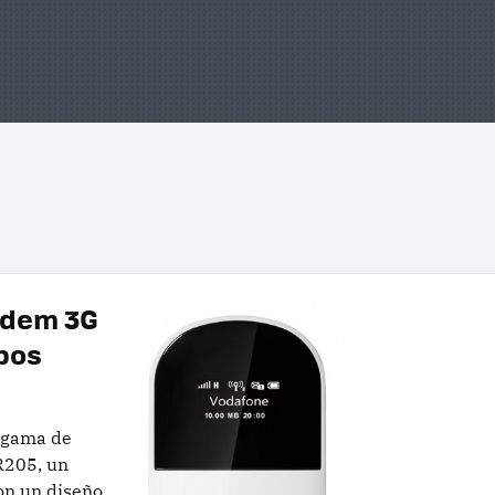
ódem 3G
ipos
 gama de
 R205, un
on un diseño