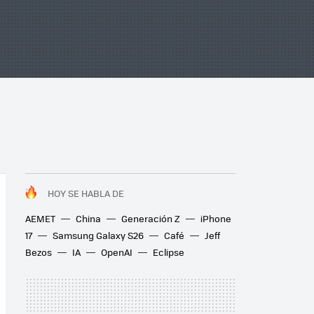
HOY SE HABLA DE
AEMET
China
Generación Z
iPhone
17
Samsung Galaxy S26
Café
Jeff
Bezos
IA
OpenAI
Eclipse