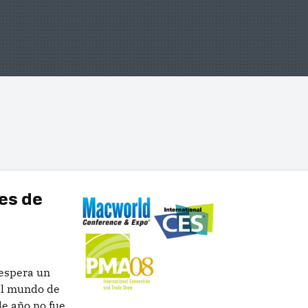
es de
 espera un
el mundo de
de año no fue