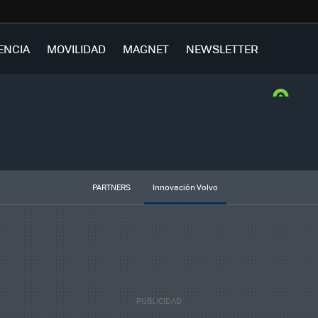
ENCIA
MOVILIDAD
MAGNET
NEWSLETTER
PARTNERS
Innovación Volvo