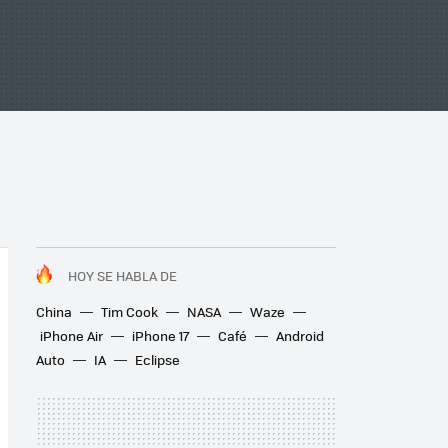
HOY SE HABLA DE
China
Tim Cook
NASA
Waze
iPhone Air
iPhone 17
Café
Android
Auto
IA
Eclipse