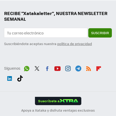
RECIBE "Xatakaletter", NUESTRA NEWSLETTER
SEMANAL
SUSCRIBIR
Suscribiéndote aceptas nuestra
política de privacidad
Síguenos
Wh
Twit
Fac
You
Inst
Tele
RSS
Flip
ats
ter
ebo
tub
agr
gra
boa
Link
Tikt
App
ok
e
am
m
rd
edI
ok
Suscríbete a
n
Apoya a Xataka y disfruta ventajas exclusivas