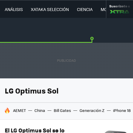
Suscríbete a
ANÁLISIS
XATAKA SELECCIÓN
CIENCIA
MOVILIDAD
LG Optimus Sol
HOY SE HABLA DE
AEMET
China
Bill Gates
Generación Z
iPhone 18
El LG Optimus Sol se lo