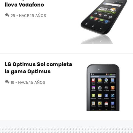
lleva Vodafone
COMENTARIOS
25
HACE 15 AÑOS
LG Optimus Sol completa
la gama Optimus
COMENTARIOS
19
HACE 15 AÑOS