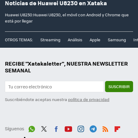
Noticias de Huawei U8230 en Xataka
Huawei U8230:Huawei U8230, el móvil con Android y Chrome que
está por llegar
OTROS TEMAS:
Streaming
Análisis
Apple
Samsung
In
RECIBE "Xatakaletter", NUESTRA NEWSLETTER
SEMANAL
SUSCRIBIR
Suscribiéndote aceptas nuestra
política de privacidad
Síguenos
Wh
Twit
Fac
You
Inst
Tele
RSS
Flip