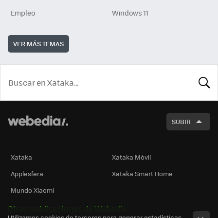
Empleo
Windows 11
VER MÁS TEMAS
BUSCA
SUBIR
Xataka
Xataka Móvil
Applesfera
Xataka Smart Home
Mundo Xiaomi
Otras publicaciones de Webedia
Utilizamos cookies de terceros para generar estadísticas