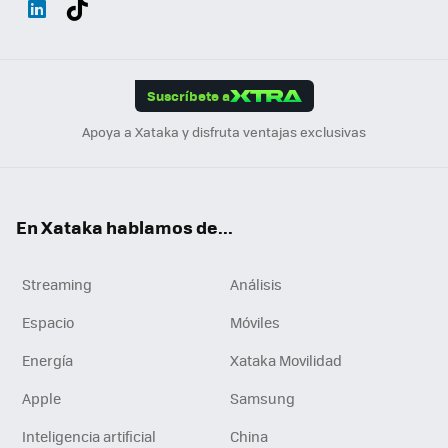
ats
ter
ebo
tub
agr
gra
boa
Link
Tikt
App
ok
e
am
m
rd
edI
ok
Suscríbete a
n
Apoya a Xataka y disfruta ventajas exclusivas
En Xataka hablamos de...
Streaming
Análisis
Espacio
Móviles
Energía
Xataka Movilidad
Apple
Samsung
Inteligencia artificial
China