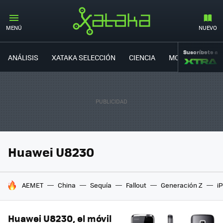
MENÚ
NUEVO
Suscríbete a
ANÁLISIS
XATAKA SELECCIÓN
CIENCIA
MOVILIDAD
Huawei U8230
HOY SE HABLA DE
AEMET
China
Sequía
Fallout
Generación Z
i
Huawei U8230, el móvil