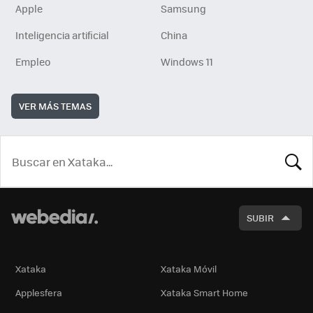
Apple
Samsung
Inteligencia artificial
China
Empleo
Windows 11
VER MÁS TEMAS
BUSCA
SUBIR
Xataka
Xataka Móvil
Applesfera
Xataka Smart Home