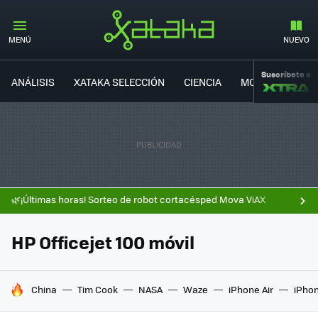
MENÚ
NUEVO
Suscríbete a
ANÁLISIS
XATAKA SELECCIÓN
CIENCIA
MOVILIDAD
🌿¡Últimas horas! Sorteo de robot cortacésped Mova ViAX
HP Officejet 100 móvil
HOY SE HABLA DE
China
Tim Cook
NASA
Waze
iPhone Air
iPhon