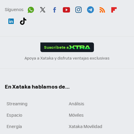
Síguenos
Wh
Twit
Fac
You
Inst
Tele
RSS
Flip
ats
ter
ebo
tub
agr
gra
boa
Link
Tikt
App
ok
e
am
m
rd
edI
ok
Suscríbete a
n
Apoya a Xataka y disfruta ventajas exclusivas
En Xataka hablamos de...
Streaming
Análisis
Espacio
Móviles
Energía
Xataka Movilidad