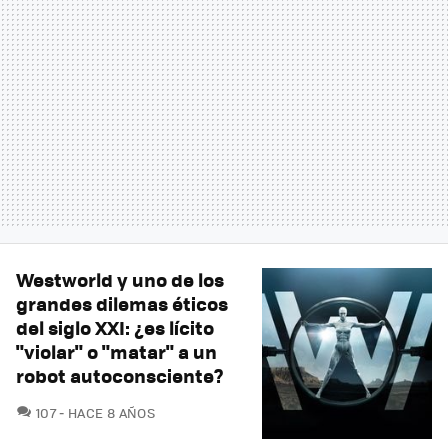
Westworld y uno de los
grandes dilemas éticos
del siglo XXI: ¿es lícito
"violar" o "matar" a un
robot autoconsciente?
COMENTARIOS
107
HACE 8 AÑOS