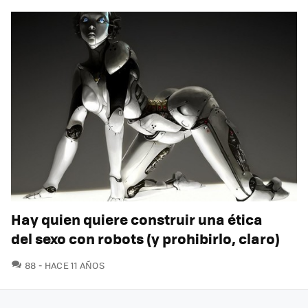
Hay quien quiere construir una ética
del sexo con robots (y prohibirlo, claro)
COMENTARIOS
88
HACE 11 AÑOS