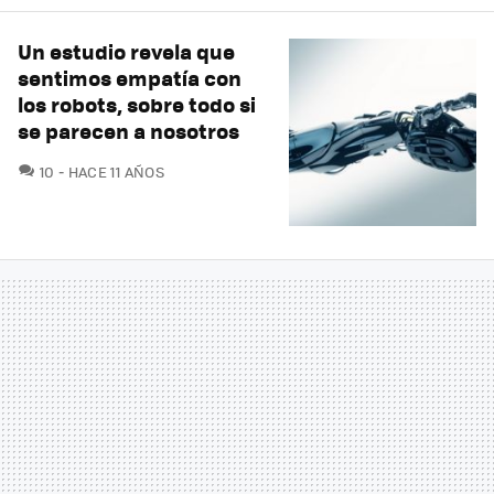
Un estudio revela que
sentimos empatía con
los robots, sobre todo si
se parecen a nosotros
COMENTARIOS
10
HACE 11 AÑOS