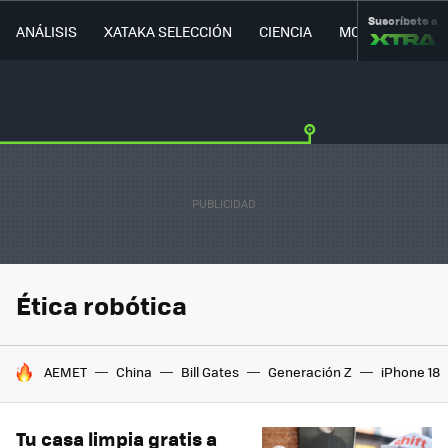
Suscríbete a
ANÁLISIS
XATAKA SELECCIÓN
CIENCIA
MOVILIDAD
Ética robótica
HOY SE HABLA DE
AEMET
China
Bill Gates
Generación Z
iPhone 18
Tu casa limpia gratis a