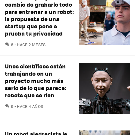
cambio de grabarlo todo
para entrenar a un robot:
la propuesta de una
startup que pone a
prueba tu privacidad
COMENTARIOS
6
HACE 2 MESES
Unos científicos están
trabajando en un
proyecto mucho más
serio de lo que parece:
robots que se ríen
COMENTARIOS
9
HACE 4 AÑOS
Un robot ajedrecista le