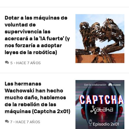
Dotar a las máquinas de
voluntad de
supervivencia las
acercará a la 'IA fuerte' (y
nos forzaría a adoptar
leyes de la robótica)
COMENTARIOS
5
HACE 7 AÑOS
Las hermanas
Wachowski han hecho
mucho daño, hablemos
de la rebelión de las
máquinas (Captcha 2x01)
COMENTARIOS
7
HACE 7 AÑOS