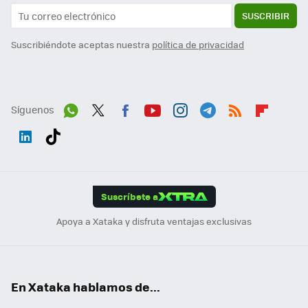
SUSCRIBIR
Suscribiéndote aceptas nuestra
política de privacidad
Síguenos
Wh
Twit
Fac
You
Inst
Tele
RSS
Flip
ats
ter
ebo
tub
agr
gra
boa
Link
Tikt
App
ok
e
am
m
rd
edI
ok
Suscríbete a
n
Apoya a Xataka y disfruta ventajas exclusivas
En Xataka hablamos de...