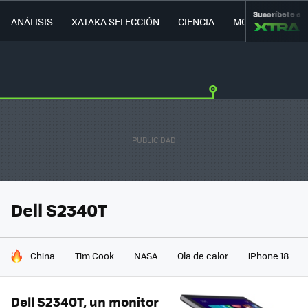
Suscríbete a
ANÁLISIS
XATAKA SELECCIÓN
CIENCIA
MOVILIDAD
Dell S2340T
HOY SE HABLA DE
China
Tim Cook
NASA
Ola de calor
iPhone 18
Dell S2340T, un monitor