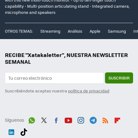
capability • Multi-position articulating stand • Integrated camera,
microphone and speakers
OTROS TEMAS:
Streaming
Análisis
Apple
Samsung
In
RECIBE "Xatakaletter", NUESTRA NEWSLETTER
SEMANAL
SUSCRIBIR
Suscribiéndote aceptas nuestra
política de privacidad
Síguenos
Wh
Twit
Fac
You
Inst
Tele
RSS
Flip