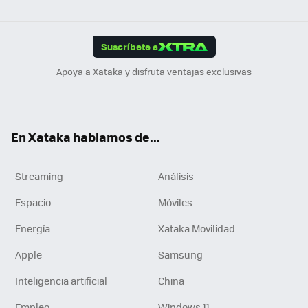
ats
ter
ebo
tub
agr
gra
boa
Link
Tikt
App
ok
e
am
m
rd
edI
ok
Suscríbete a
n
Apoya a Xataka y disfruta ventajas exclusivas
En Xataka hablamos de...
Streaming
Análisis
Espacio
Móviles
Energía
Xataka Movilidad
Apple
Samsung
Inteligencia artificial
China
Empleo
Windows 11