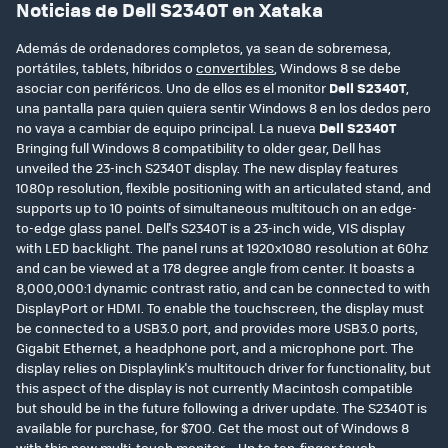
Noticias de Dell S2340T en Xataka
Además de ordenadores completos, ya sean de sobremesa,
portátiles, tablets, híbridos o
convertibles
, Windows 8 se debe
asociar con periféricos. Uno de ellos es el monitor
Dell S2340T
,
una pantalla para quien quiera sentir Windows 8 en los dedos pero
no vaya a cambiar de equipo principal. La nueva
Dell S2340T
Bringing full Windows 8 compatibility to older gear, Dell has
unveiled the 23-inch S2340T display. The new display features
1080p resolution, flexible positioning with an articulated stand, and
supports up to 10 points of simultaneous multitouch on an edge-
to-edge glass panel. Dell's S2340T is a 23-inch wide, VIS display
with LED backlight. The panel runs at 1920x1080 resolution at 60hz
and can be viewed at a 178 degree angle from center. It boasts a
8,000,000:1 dynamic contrast ratio, and can be connected to with
DisplayPort or HDMI. To enable the touchscreen, the display must
be connected to a USB3.0 port, and provides more USB3.0 ports,
Gigabit Ethernet, a headphone port, and a microphone port. The
display relies on Displaylink's multitouch driver for functionality, but
this aspect of the display is not currently Macintosh compatible
but should be in the future following a driver update. The S2340T is
available for purchase, for $700. Get the most out of Windows 8
with this new multi-touch monitor. • Up to ten-finger touch