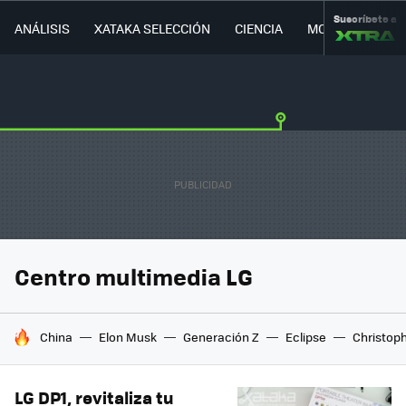
Suscríbete a
ANÁLISIS
XATAKA SELECCIÓN
CIENCIA
MOVILIDAD
Centro multimedia LG
HOY SE HABLA DE
China
Elon Musk
Generación Z
Eclipse
Christop
LG DP1, revitaliza tu