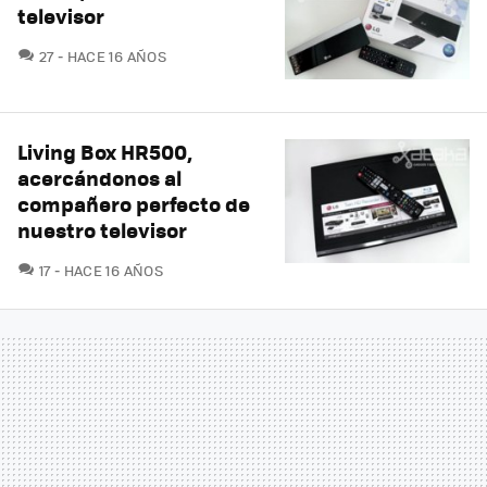
televisor
COMENTARIOS
27
HACE 16 AÑOS
Living Box HR500,
acercándonos al
compañero perfecto de
nuestro televisor
COMENTARIOS
17
HACE 16 AÑOS