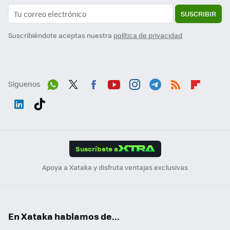
SUSCRIBIR
Suscribiéndote aceptas nuestra
política de privacidad
Síguenos
Wh
Twit
Fac
You
Inst
Tele
RSS
Flip
ats
ter
ebo
tub
agr
gra
boa
Link
Tikt
App
ok
e
am
m
rd
edI
ok
Suscríbete a
n
Apoya a Xataka y disfruta ventajas exclusivas
En Xataka hablamos de...