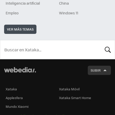
Inteligencia artificial
China
Empleo
Windows 11
VER MÁS TEMAS
BUSCA
SUBIR
Xataka
Xataka Móvil
Applesfera
Xataka Smart Home
Mundo Xiaomi