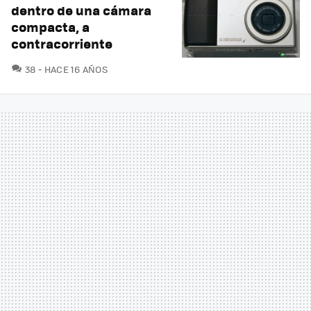
dentro de una cámara
compacta, a
contracorriente
COMENTARIOS
38
HACE 16 AÑOS