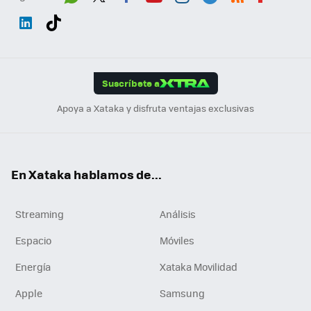
Wh
Twit
Fac
You
Inst
Tele
RSS
Flip
ats
ter
ebo
tub
agr
gra
boa
Link
Tikt
App
ok
e
am
m
rd
edI
ok
Suscríbete a
n
Apoya a Xataka y disfruta ventajas exclusivas
En Xataka hablamos de...
Streaming
Análisis
Espacio
Móviles
Energía
Xataka Movilidad
Apple
Samsung