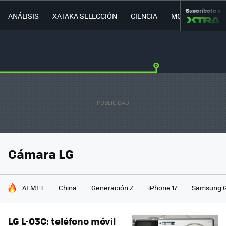
Suscríbete a
ANÁLISIS
XATAKA SELECCIÓN
CIENCIA
MOVILIDAD
Cámara LG
HOY SE HABLA DE
AEMET
China
Generación Z
iPhone 17
Samsung G
LG L-03C: teléfono móvil