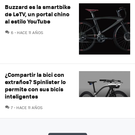
Buzzard es la smartbike
de LeTV, un portal chino
al estilo YouTube
COMENTARIOS
6
HACE 11 AÑOS
¿Compartir la bici con
extraños? Spinlister lo
permite con sus bicis
inteligentes
COMENTARIOS
7
HACE 11 AÑOS