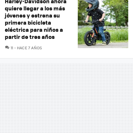
Harley-Davidson ahora
quiere llegar a los más
jóvenes y estrena su
primera bicicleta
eléctrica para niños a
partir de tres años
COMENTARIOS
11
HACE 7 AÑOS