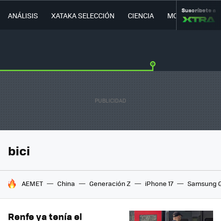
Suscríbete a
ANÁLISIS
XATAKA SELECCIÓN
CIENCIA
MOVILIDAD
bici
HOY SE HABLA DE
AEMET
China
Generación Z
iPhone 17
Samsung G
Renfe ya tenía el