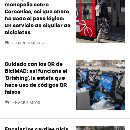
monopolio sobre
Cercanías, así que ahora
ha dado el paso lógico:
un servicio de alquiler de
bicicletas
COMENTARIOS
5
HACE 3 MESES
Cuidado con los QR de
BiciMAD: así funciona el
'Qrishing', la estafa que
hace uso de códigos QR
falsos
COMENTARIOS
1
HACE 3 AÑOS
Encajar los carriles bicis