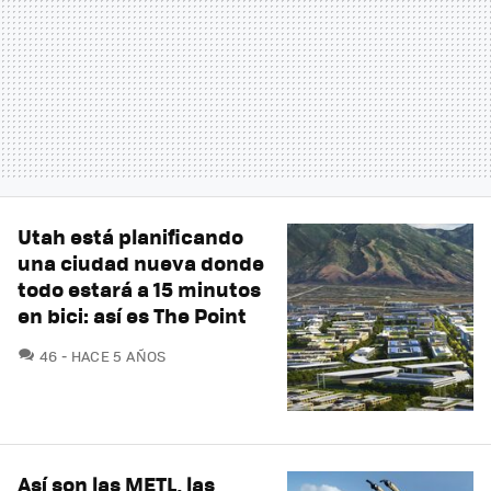
Utah está planificando
una ciudad nueva donde
todo estará a 15 minutos
en bici: así es The Point
COMENTARIOS
46
HACE 5 AÑOS
Así son las METL, las