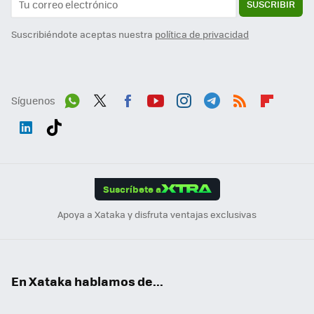
SUSCRIBIR
Suscribiéndote aceptas nuestra
política de privacidad
Síguenos
Wh
Twit
Fac
You
Inst
Tele
RSS
Flip
ats
ter
ebo
tub
agr
gra
boa
Link
Tikt
App
ok
e
am
m
rd
edI
ok
Suscríbete a
n
Apoya a Xataka y disfruta ventajas exclusivas
En Xataka hablamos de...