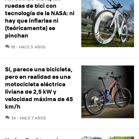
ruedas de bici con
tecnología de la NASA: ni
hay que inflarlas ni
(teóricamente) se
pinchan
COMENTARIOS
16
HACE 5 AÑOS
Sí, parece una bicicleta,
pero en realidad es una
motocicleta eléctrica
liviana de 2,5 kW y
velocidad máxima de 45
km/h
COMENTARIOS
34
HACE 7 AÑOS