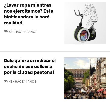
¿Lavar ropa mientras
nos ejercitamos? Esta
bici-lavadora lo hará
realidad
COMENTARIOS
31
HACE 10 AÑOS
Oslo quiere erradicar el
coche de sus calles: a
por la ciudad peatonal
COMENTARIOS
41
HACE 11 AÑOS