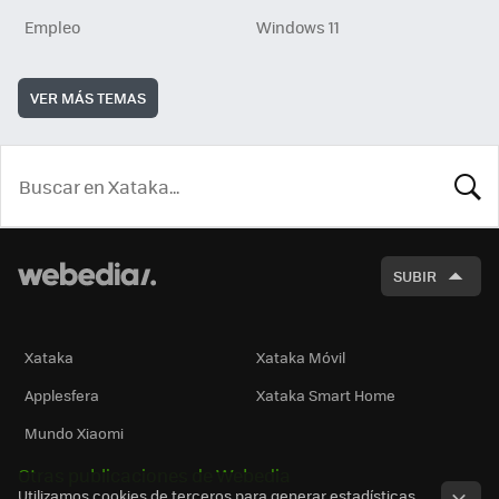
Empleo
Windows 11
VER MÁS TEMAS
BUSCA
SUBIR
Xataka
Xataka Móvil
Applesfera
Xataka Smart Home
Mundo Xiaomi
Otras publicaciones de Webedia
Utilizamos cookies de terceros para generar estadísticas