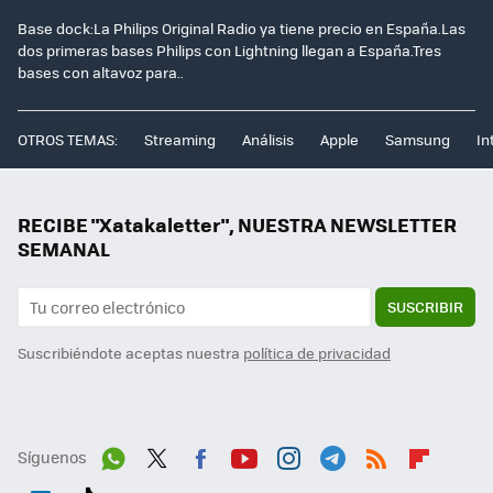
Base dock:La Philips Original Radio ya tiene precio en España.Las
dos primeras bases Philips con Lightning llegan a España.Tres
bases con altavoz para..
OTROS TEMAS:
Streaming
Análisis
Apple
Samsung
In
RECIBE "Xatakaletter", NUESTRA NEWSLETTER
SEMANAL
SUSCRIBIR
Suscribiéndote aceptas nuestra
política de privacidad
Síguenos
Wh
Twit
Fac
You
Inst
Tele
RSS
Flip