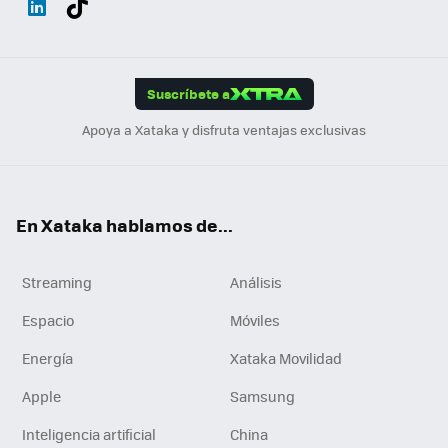
ats
ter
ebo
tub
agr
gra
boa
Link
Tikt
App
ok
e
am
m
rd
edI
ok
Suscríbete a
n
Apoya a Xataka y disfruta ventajas exclusivas
En Xataka hablamos de...
Streaming
Análisis
Espacio
Móviles
Energía
Xataka Movilidad
Apple
Samsung
Inteligencia artificial
China