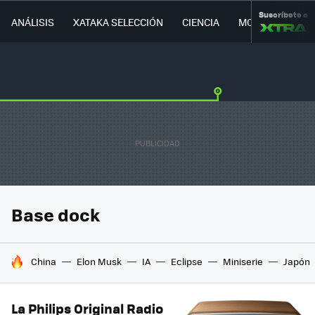
Suscríbete a
ANÁLISIS
XATAKA SELECCIÓN
CIENCIA
MOVILIDAD
Base dock
HOY SE HABLA DE
China
Elon Musk
IA
Eclipse
Miniserie
Japón
La Philips Original Radio