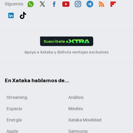
Síguenos
Wh
Twit
Fac
You
Inst
Tele
RSS
Flip
ats
ter
ebo
tub
agr
gra
boa
Link
Tikt
App
ok
e
am
m
rd
edI
ok
Suscríbete a
n
Apoya a Xataka y disfruta ventajas exclusivas
En Xataka hablamos de...
Streaming
Análisis
Espacio
Móviles
Energía
Xataka Movilidad
Apple
Samsung