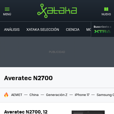
MENÚ
NUEVO
Suscríbete a
ANÁLISIS
XATAKA SELECCIÓN
CIENCIA
MOVILIDAD
Averatec N2700
HOY SE HABLA DE
AEMET
China
Generación Z
iPhone 17
Samsung G
Averatec N2700, 12