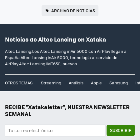
ARCHIVO DE NOTICIAS
Noticias de Altec Lansing en Xataka
Altec Lansing:Los Altec Lansing inAir 5000 con AirPlay llegan a
España.Altec Lansing inAir 5000, tecnología al servicio de
AirPlay.Altec Lansing iMT630, nuevos...
OTROS TEMAS:
Streaming
Análisis
Apple
Samsung
In
RECIBE "Xatakaletter", NUESTRA NEWSLETTER
SEMANAL
SUSCRIBIR