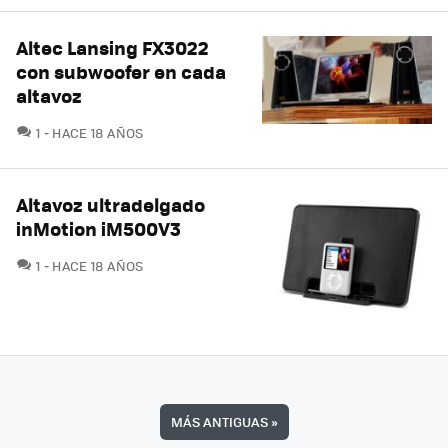
Altec Lansing FX3022
con subwoofer en cada
altavoz
COMENTARIOS
1
HACE 18 AÑOS
Altavoz ultradelgado
inMotion iM500V3
COMENTARIOS
1
HACE 18 AÑOS
MÁS ANTIGUAS
»