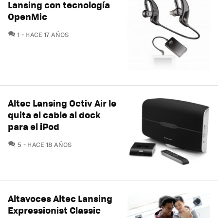
Lansing con tecnología
OpenMic
COMENTARIOS
1
HACE 17 AÑOS
Altec Lansing Octiv Air le
quita el cable al dock
para el iPod
COMENTARIOS
5
HACE 18 AÑOS
Altavoces Altec Lansing
Expressionist Classic