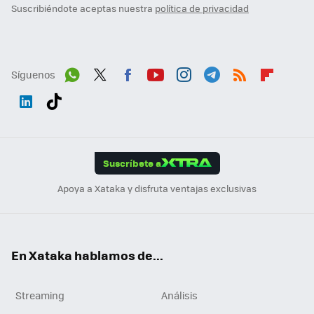
Suscribiéndote aceptas nuestra
política de privacidad
Síguenos
Wh
Twit
Fac
You
Inst
Tele
RSS
Flip
ats
ter
ebo
tub
agr
gra
boa
Link
Tikt
App
ok
e
am
m
rd
edI
ok
Suscríbete a
n
Apoya a Xataka y disfruta ventajas exclusivas
En Xataka hablamos de...
Streaming
Análisis