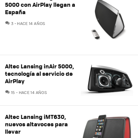
5000 con AirPlay llegan a
España
COMENTARIOS
3
HACE 14 AÑOS
Altec Lansing inAir 5000,
tecnología al servicio de
AirPlay
COMENTARIOS
15
HACE 14 AÑOS
Altec Lansing iMT630,
nuevos altavoces para
llevar