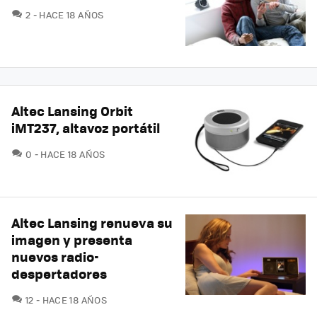
COMENTARIOS
2
HACE 18 AÑOS
Altec Lansing Orbit
iMT237, altavoz portátil
COMENTARIOS
0
HACE 18 AÑOS
Altec Lansing renueva su
imagen y presenta
nuevos radio-
despertadores
COMENTARIOS
12
HACE 18 AÑOS