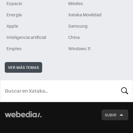
Espacio
Móviles
Energía
Xataka Movilidad
Apple
Samsung
Inteligencia artificial
China
Empleo
Windows 11
VER MÁS TEMAS
BUSCA
SUBIR