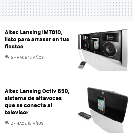
Altec Lansing iMT810,
listo para arrasar en tus
fiestas
COMENTARIOS
5
HACE 15 AÑOS
Altec Lansing Octiv 650,
sistema de altavoces
que se conecta al
televisor
COMENTARIOS
2
HACE 15 AÑOS