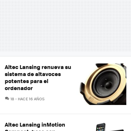
Altec Lansing renueva su
sistema de altavoces
potentes para el
ordenador
COMENTARIOS
18
HACE 16 AÑOS
Altec Lansing inMotion