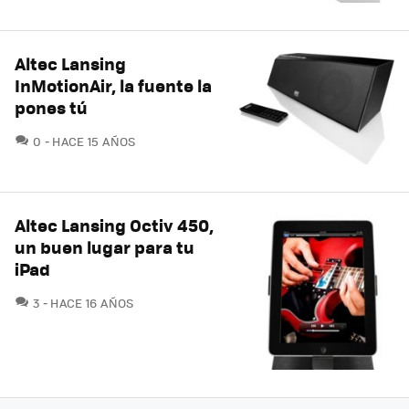
Altec Lansing
InMotionAir, la fuente la
pones tú
COMENTARIOS
0
HACE 15 AÑOS
Altec Lansing Octiv 450,
un buen lugar para tu
iPad
COMENTARIOS
3
HACE 16 AÑOS