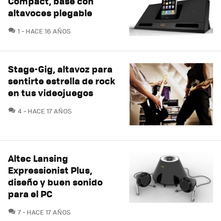
Compact, base con
altavoces plegable
COMENTARIOS
1
HACE 16 AÑOS
Stage-Gig, altavoz para
sentirte estrella de rock
en tus videojuegos
COMENTARIOS
4
HACE 17 AÑOS
Altec Lansing
Expressionist Plus,
diseño y buen sonido
para el PC
COMENTARIOS
7
HACE 17 AÑOS