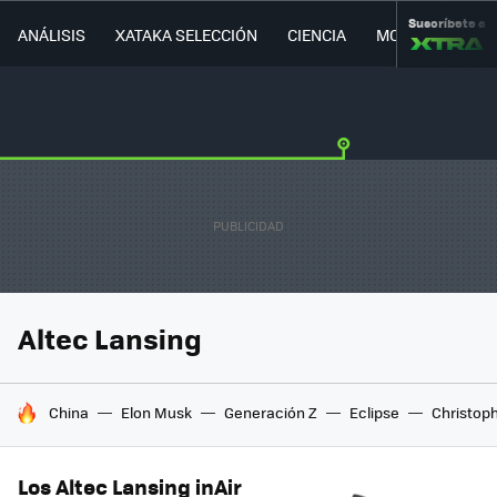
Suscríbete a
ANÁLISIS
XATAKA SELECCIÓN
CIENCIA
MOVILIDAD
Altec Lansing
HOY SE HABLA DE
China
Elon Musk
Generación Z
Eclipse
Christop
Los Altec Lansing inAir