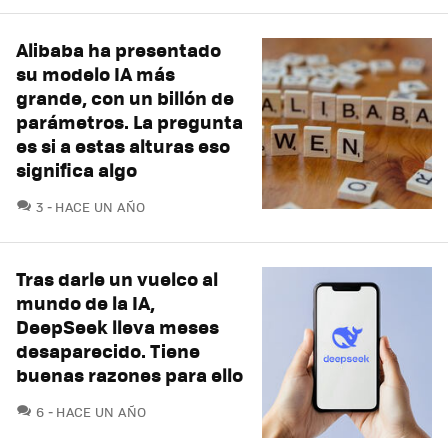
Alibaba ha presentado
su modelo IA más
grande, con un billón de
parámetros. La pregunta
es si a estas alturas eso
significa algo
COMENTARIOS
3
HACE UN AÑO
Tras darle un vuelco al
mundo de la IA,
DeepSeek lleva meses
desaparecido. Tiene
buenas razones para ello
COMENTARIOS
6
HACE UN AÑO