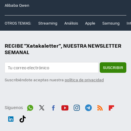
Alibaba Qwen
OTROS TEMAS:
Streaming
Análisis
Apple
Samsung
In
RECIBE "Xatakaletter", NUESTRA NEWSLETTER
SEMANAL
SUSCRIBIR
Suscribiéndote aceptas nuestra
política de privacidad
Síguenos
Wh
Twit
Fac
You
Inst
Tele
RSS
Flip
ats
ter
ebo
tub
agr
gra
boa
Link
Tikt