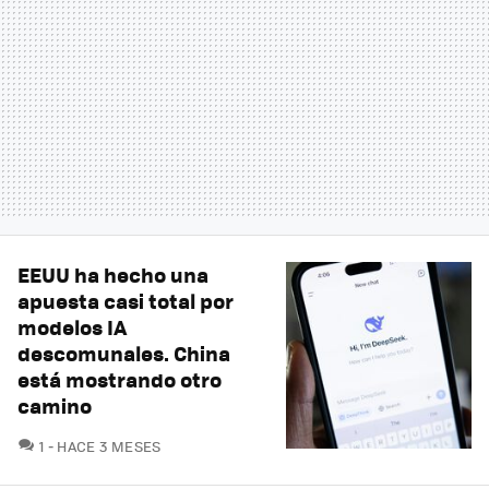
EEUU ha hecho una
apuesta casi total por
modelos IA
descomunales. China
está mostrando otro
camino
COMENTARIOS
1
HACE 3 MESES