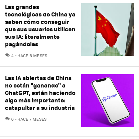
Las grandes
tecnológicas de China ya
saben cómo conseguir
que sus usuarios utilicen
sus IA: literalmente
pagándoles
COMENTARIOS
4
HACE 6 MESES
Las IA abiertas de China
no están "ganando" a
ChatGPT, están haciendo
algo más importante:
catapultar a su industria
COMENTARIOS
6
HACE 7 MESES