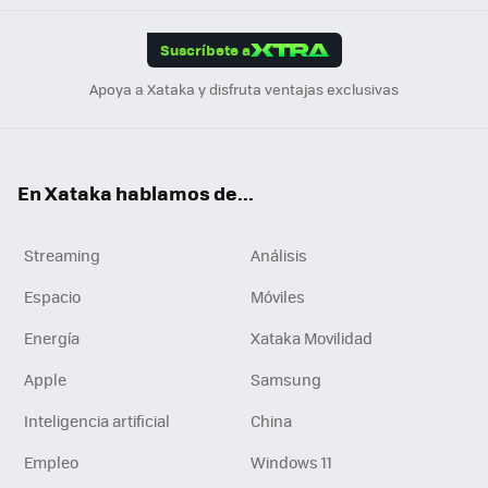
App
ok
e
am
m
rd
edI
ok
Suscríbete a
n
Apoya a Xataka y disfruta ventajas exclusivas
En Xataka hablamos de...
Streaming
Análisis
Espacio
Móviles
Energía
Xataka Movilidad
Apple
Samsung
Inteligencia artificial
China
Empleo
Windows 11