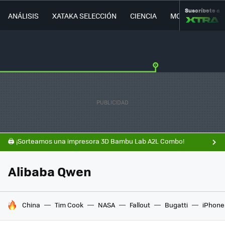
Suscríbete a
ANÁLISIS
XATAKA SELECCIÓN
CIENCIA
MOVILIDAD
🖨️ ¡Sorteamos una impresora 3D Bambu Lab A2L Combo!
Alibaba Qwen
HOY SE HABLA DE
China
Tim Cook
NASA
Fallout
Bugatti
iPhone 