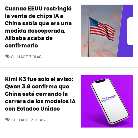
Cuando EEUU restringió
la venta de chips IA a
China sabía que era una
medida desesperada.
Alibaba acaba de
confirmarlo
COMENTARIOS
8
HACE 7 DÍAS
Kimi K3 fue solo el aviso:
Qwen 3.8 confirma que
China está cerrando la
carrera de los modelos IA
con Estados Unidos
COMENTARIOS
10
HACE 21 DÍAS