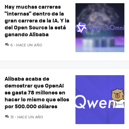
Hay muchas carreras
"internas" dentro de la
gran carrera de la IA. Y la
del Open Source la está
ganando Alibaba
COMENTARIOS
6
HACE UN AÑO
Alibaba acaba de
demostrar que OpenAI
se gasta 78 millones en
hacer lo mismo que ellos
por 500.000 dólares
COMENTARIOS
31
HACE UN AÑO