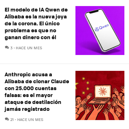
El modelo de IA Qwen de
Alibaba es la nueva joya
de la corona. El único
problema es que no
ganan dinero con él
COMENTARIOS
3
HACE UN MES
Anthropic acusa a
Alibaba de clonar Claude
con 25.000 cuentas
falsas: es el mayor
ataque de destilación
jamás registrado
COMENTARIOS
21
HACE UN MES