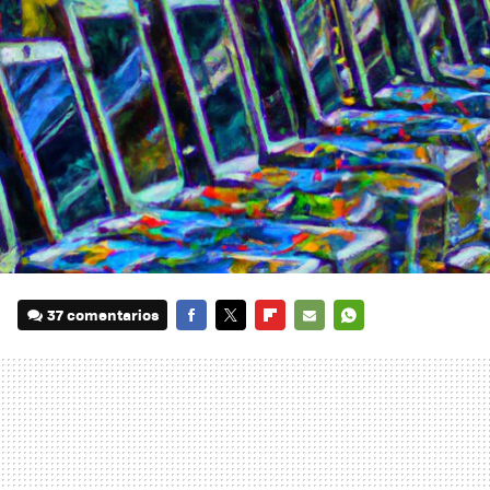
37 comentarios
FACEBOOK
TWITTER
FLIPBOARD
E-
WHATSAPP
MAIL