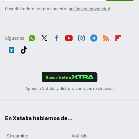
Suscribiéndote aceptas nuestra
política de privacidad
Síguenos
Wh
Twit
Fac
You
Inst
Tele
RSS
Flip
ats
ter
ebo
tub
agr
gra
boa
Link
Tikt
App
ok
e
am
m
rd
edI
ok
Suscríbete a
n
Apoya a Xataka y disfruta ventajas exclusivas
En Xataka hablamos de...
Streaming
Análisis