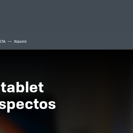
GTA
Xiaomi
 tablet
aspectos