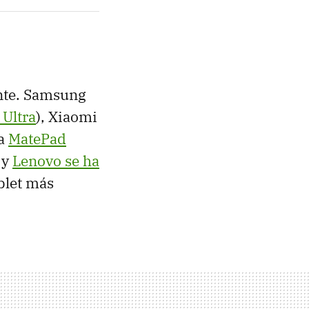
ante. Samsung
 Ultra
), Xiaomi
ma
MatePad
 y
Lenovo se ha
ablet más