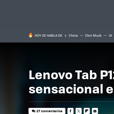
HOY SE HABLA DE
China
Elon Musk
IA
Lenovo Tab P12
sensacional e
27 comentarios