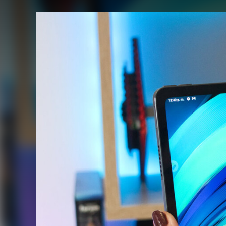
FACEBOOK
TWITTER
FLIPBOARD
E-
MAIL