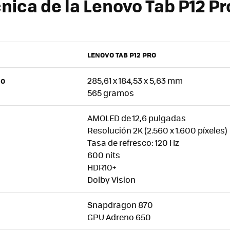
nica de la Lenovo Tab P12 Pr
LENOVO TAB P12 PRO
285,61 x 184,53 x 5,63 mm
SO
565 gramos
AMOLED de 12,6 pulgadas
Resolución 2K (2.560 x 1.600 píxeles)
Tasa de refresco: 120 Hz
600 nits
HDR10+
Dolby Vision
Snapdragon 870
GPU Adreno 650