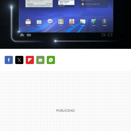
FACEBOOK
TWITTER
FLIPBOARD
E-
WHATSAPP
MAIL