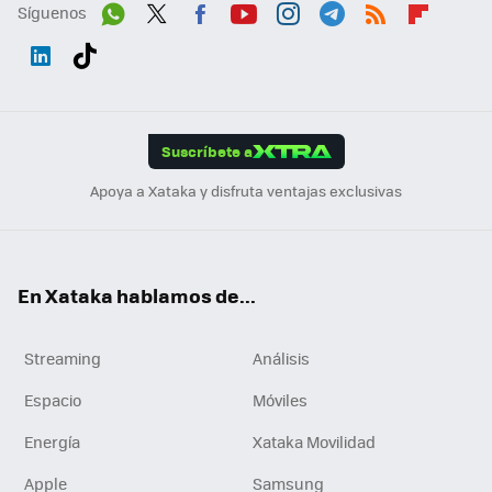
Síguenos
Wh
Twit
Fac
You
Inst
Tele
RSS
Flip
ats
ter
ebo
tub
agr
gra
boa
Link
Tikt
App
ok
e
am
m
rd
edI
ok
Suscríbete a
n
Apoya a Xataka y disfruta ventajas exclusivas
En Xataka hablamos de...
Streaming
Análisis
Espacio
Móviles
Energía
Xataka Movilidad
Apple
Samsung