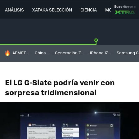
Suscríbete a
ANÁLISIS
XATAKA SELECCIÓN
CIENCIA
MOVILIDAD
HOY SE HABLA DE
AEMET
China
Generación Z
iPhone 17
Samsung G
El LG G-Slate podría venir con
sorpresa tridimensional