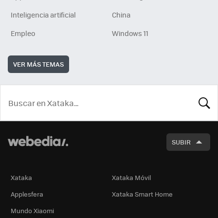
Inteligencia artificial
China
Empleo
Windows 11
VER MÁS TEMAS
BUSCA
SUBIR
Xataka
Xataka Móvil
Applesfera
Xataka Smart Home
Mundo Xiaomi