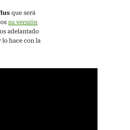
Plus
que será
mos
su versión
mos adelantado
y lo hace con la