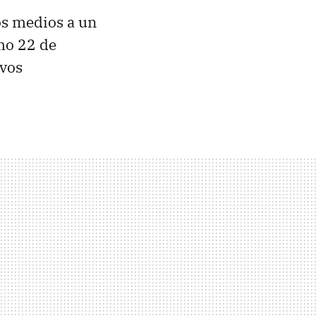
los medios a un
mo 22 de
evos