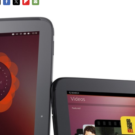
FACEBOOK
TWITTER
FLIPBOARD
E-
MAIL