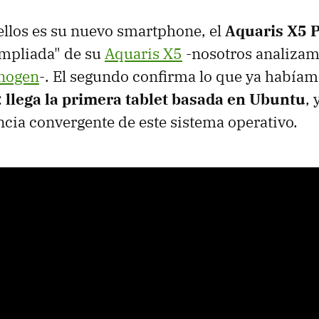
ellos es su nuevo smartphone, el
Aquaris X5 
ampliada" de su
Aquaris X5
-nosotros analiza
nogen
-. El segundo confirma lo que ya había
:
llega la primera tablet basada en Ubuntu
, 
cia convergente de este sistema operativo.