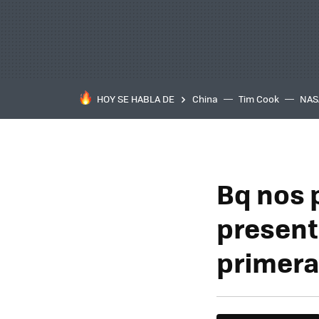
HOY SE HABLA DE
China
Tim Cook
NAS
Bq nos 
presenta
primera