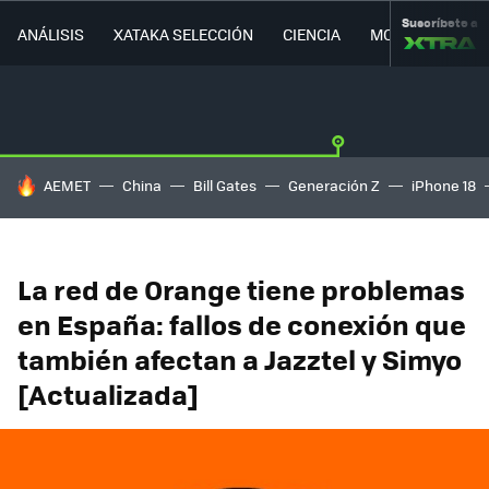
Suscríbete a
ANÁLISIS
XATAKA SELECCIÓN
CIENCIA
MOVILIDAD
HOY SE HABLA DE
AEMET
China
Bill Gates
Generación Z
iPhone 18
La red de Orange tiene problemas
en España: fallos de conexión que
también afectan a Jazztel y Simyo
[Actualizada]