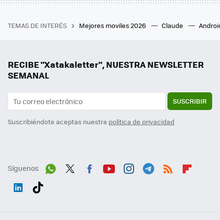
TEMAS DE INTERÉS
Mejores moviles 2026
Claude
Androi
RECIBE "Xatakaletter", NUESTRA NEWSLETTER
SEMANAL
SUSCRIBIR
Suscribiéndote aceptas nuestra
política de privacidad
Síguenos
Wh
Twit
Fac
You
Inst
Tele
RSS
Flip
ats
ter
ebo
tub
agr
gra
boa
Link
Tikt
App
ok
e
am
m
rd
edI
ok