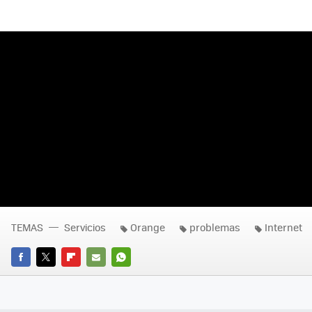
TEMAS
Servicios
Orange
problemas
Internet
FACEBOOK
TWITTER
FLIPBOARD
E-
WHATSAPP
MAIL