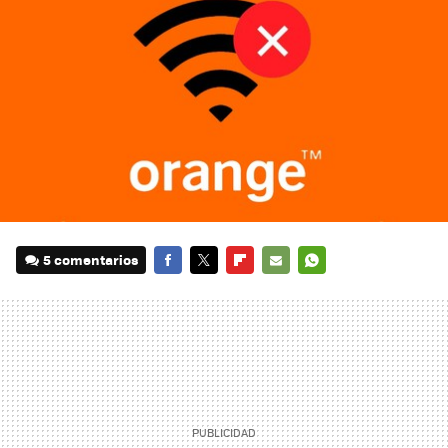
5 comentarios
FACEBOOK
TWITTER
FLIPBOARD
E-
WHATSAPP
MAIL