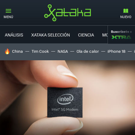
MENÚ
NUEVO
Suscríbete a
ANÁLISIS
XATAKA SELECCIÓN
CIENCIA
MOVILIDAD
HOY SE HABLA DE
China
Tim Cook
NASA
Ola de calor
iPhone 18