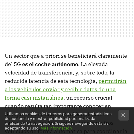
Un sector que a priori se beneficiará claramente
del 5G
es el coche autónomo
. La elevada
velocidad de transferencia, y, sobre todo, la
reducida latencia de esta tecnología,
permitirán
a los vehículos enviar y recibir datos de una
forma casi instantánea
, un recurso crucial
cuando resulta tan importante conocer en
Utilizamos cookies de terceros para generar estadísticas
tiempo real el estado del tráfico, de las
de audiencia y mostrar publicidad personalizada
carreteras, e, incluso, interactuar con otros
analizando tu navegación. Si sigues navegando estarás
aceptando su uso.
Más información
vehículos de forma automática para coordinar la