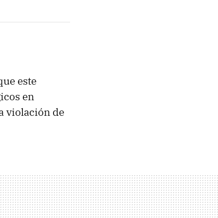
que este
gicos en
na violación de