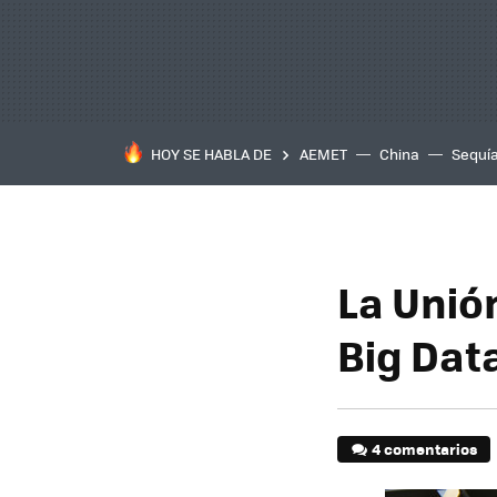
HOY SE HABLA DE
AEMET
China
Sequí
La Unió
Big Dat
4 comentarios