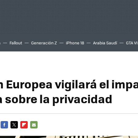
a
Fallout
Generación Z
iPhone 18
Arabia Saudí
GTA VI
n Europea vigilará el imp
a sobre la privacidad
FACEBOOK
TWITTER
FLIPBOARD
E-