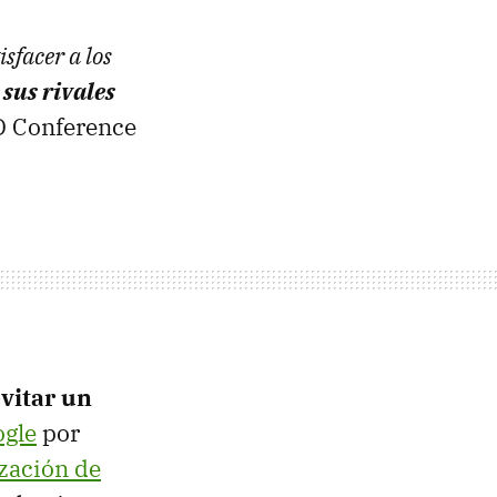
sfacer a los
 sus rivales
LD Conference
vitar un
ogle
por
zación de