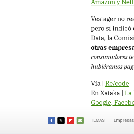
Amazon y Netf
Vestager no re
pero sí indicó
Data, la Comi
otras empres
consumidores ten
hubiéramos pag
Vía |
Re/code
En Xataka |
La 
Google, Facebo
TEMAS
Empresas
FACEBOOK
TWITTER
FLIPBOARD
E-