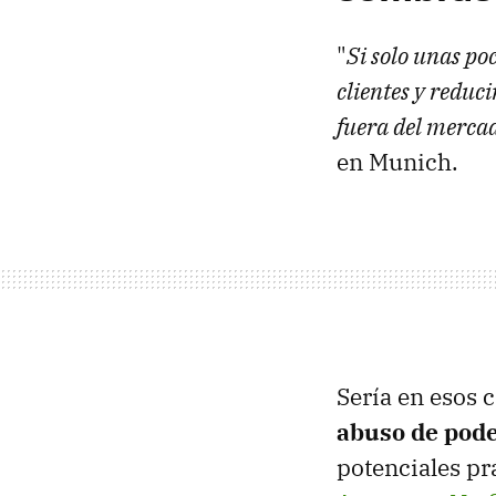
"
Si solo unas po
clientes y reduci
fuera del merca
en Munich.
Sería en esos 
abuso de pod
potenciales pr