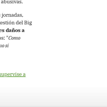
 abusivas.
s jornadas,
estión del Big
es daños a
s: "
Como
mo si
supervise a