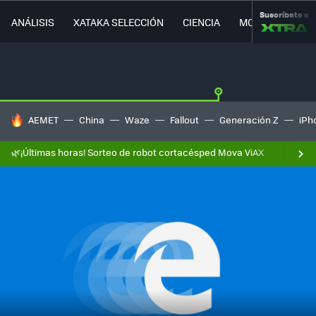
Suscríbete a
ANÁLISIS
XATAKA SELECCIÓN
CIENCIA
MOVILIDAD
HOY SE HABLA DE
AEMET
China
Waze
Fallout
Generación Z
iPh
🌿¡Últimas horas! Sorteo de robot cortacésped Mova ViAX