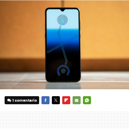
1 comentario
FACEBOOK
TWITTER
FLIPBOARD
E-
WHATSAPP
MAIL