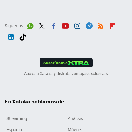
Síguenos
Wh
Twit
Fac
You
Inst
Tele
RSS
Flip
ats
ter
ebo
tub
agr
gra
boa
Link
Tikt
App
ok
e
am
m
rd
edI
ok
Suscríbete a
n
Apoya a Xataka y disfruta ventajas exclusivas
En Xataka hablamos de...
Streaming
Análisis
Espacio
Móviles