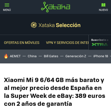
MENÚ
NUEVO
Suscríbete a
OFERTAS EN MÓVILES
VPN Y SERVICIOS DE INTERNET
OFER
HOY SE HABLA DE
AEMET
China
Bill Gates
Generación Z
iPhone 18
Xiaomi Mi 9 6/64 GB más barato y
al mejor precio desde España en
la Super Week de eBay: 389 euros
con 2 años de garantía