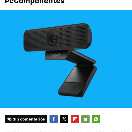
PcComponentes
Sin comentarios
FACEBOOK
TWITTER
FLIPBOARD
E-
WHATSAPP