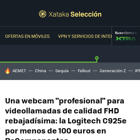
Suscríbete a
OFERTAS EN MÓVILES
VPN Y SERVICIOS DE INTERNET
OFER
HOY SE HABLA DE
AEMET
China
Sequía
Fallout
Generación Z
iP
Una webcam "profesional" para
videollamadas de calidad FHD
rebajadísima: la Logitech C925e
por menos de 100 euros en