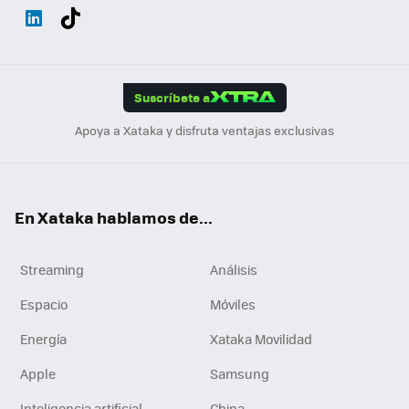
Wh
Twit
Fac
You
Inst
Tele
RSS
Flip
ats
ter
ebo
tub
agr
gra
boa
Link
Tikt
App
ok
e
am
m
rd
edI
ok
Suscríbete a
n
Apoya a Xataka y disfruta ventajas exclusivas
En Xataka hablamos de...
Streaming
Análisis
Espacio
Móviles
Energía
Xataka Movilidad
Apple
Samsung
Inteligencia artificial
China