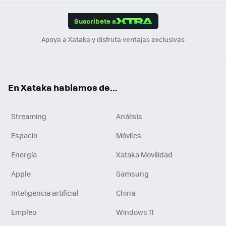
App
ok
e
am
m
rd
edI
ok
Suscríbete a
n
Apoya a Xataka y disfruta ventajas exclusivas
En Xataka hablamos de...
Streaming
Análisis
Espacio
Móviles
Energía
Xataka Movilidad
Apple
Samsung
Inteligencia artificial
China
Empleo
Windows 11