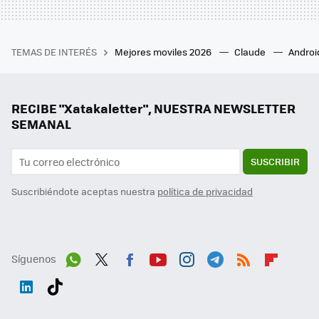
TEMAS DE INTERÉS
Mejores moviles 2026
Claude
Androi
RECIBE "Xatakaletter", NUESTRA NEWSLETTER
SEMANAL
SUSCRIBIR
Suscribiéndote aceptas nuestra
política de privacidad
Síguenos
Wh
Twit
Fac
You
Inst
Tele
RSS
Flip
ats
ter
ebo
tub
agr
gra
boa
Link
Tikt