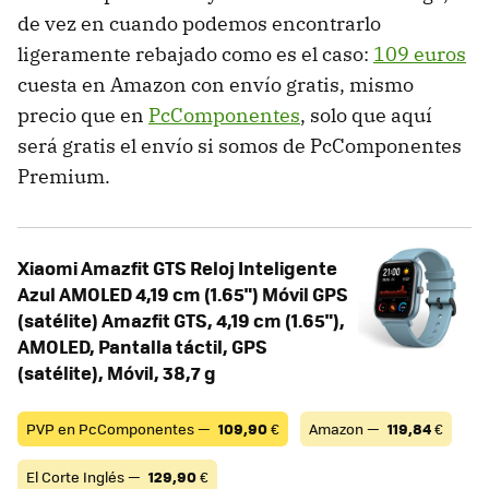
de vez en cuando podemos encontrarlo
ligeramente rebajado como es el caso:
109 euros
cuesta en Amazon con envío gratis, mismo
precio que en
PcComponentes
, solo que aquí
será gratis el envío si somos de PcComponentes
Premium.
Xiaomi Amazfit GTS Reloj Inteligente
Azul AMOLED 4,19 cm (1.65") Móvil GPS
(satélite) Amazfit GTS, 4,19 cm (1.65"),
AMOLED, Pantalla táctil, GPS
(satélite), Móvil, 38,7 g
PVP en PcComponentes —
109,90
€
Amazon —
119,84
€
El Corte Inglés —
129,90
€