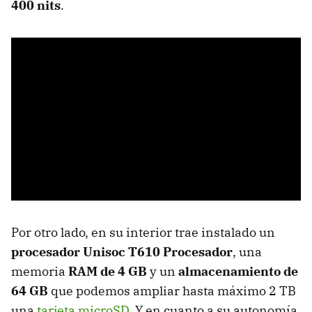
400 nits
.
Por otro lado, en su interior trae instalado un
procesador Unisoc T610 Procesador
, una
memoria
RAM de 4 GB
y un
almacenamiento de
64 GB
que podemos ampliar hasta máximo 2 TB
una
tarjeta microSD
. Y en cuanto a su autonomía,