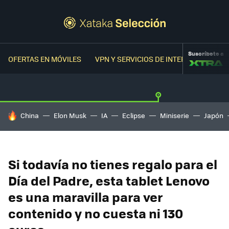
Suscríbete a
OFERTAS EN MÓVILES
VPN Y SERVICIOS DE INTERNET
OFER
HOY SE HABLA DE
China
Elon Musk
IA
Eclipse
Miniserie
Japón
Si todavía no tienes regalo para el
Día del Padre, esta tablet Lenovo
es una maravilla para ver
contenido y no cuesta ni 130