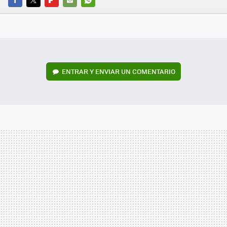
FACEBOOK
TWITTER
FLIPBOARD
E-
WHATSAPP
MAIL
ENTRAR Y ENVIAR UN COMENTARIO