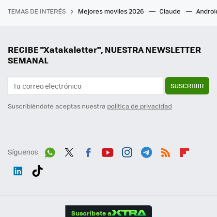
TEMAS DE INTERÉS
Mejores moviles 2026
Claude
Androi
RECIBE "Xatakaletter", NUESTRA NEWSLETTER
SEMANAL
SUSCRIBIR
Suscribiéndote aceptas nuestra
política de privacidad
Síguenos
Wh
Twit
Fac
You
Inst
Tele
RSS
Flip
ats
ter
ebo
tub
agr
gra
boa
Link
Tikt
App
ok
e
am
m
rd
edI
ok
Suscríbete a
n