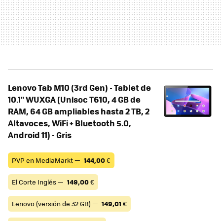
Lenovo Tab M10 (3rd Gen) - Tablet de
10.1" WUXGA (Unisoc T610, 4 GB de
RAM, 64 GB ampliables hasta 2 TB, 2
Altavoces, WiFi + Bluetooth 5.0,
Android 11) - Gris
PVP en MediaMarkt —
144,00
€
El Corte Inglés —
149,00
€
Lenovo (versión de 32 GB) —
149,01
€