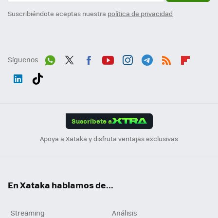
Suscribiéndote aceptas nuestra
política de privacidad
Síguenos
Wh
Twit
Fac
You
Inst
Tele
RSS
Flip
ats
ter
ebo
tub
agr
gra
boa
Link
Tikt
App
ok
e
am
m
rd
edI
ok
Suscríbete a
n
Apoya a Xataka y disfruta ventajas exclusivas
En Xataka hablamos de...
Streaming
Análisis