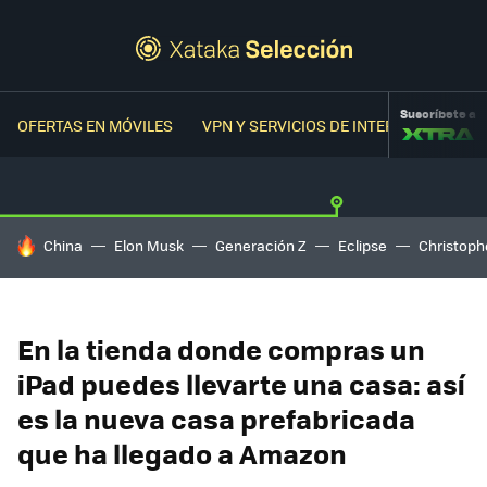
Suscríbete a
OFERTAS EN MÓVILES
VPN Y SERVICIOS DE INTERNET
OFER
HOY SE HABLA DE
China
Elon Musk
Generación Z
Eclipse
Christoph
En la tienda donde compras un
iPad puedes llevarte una casa: así
es la nueva casa prefabricada
que ha llegado a Amazon