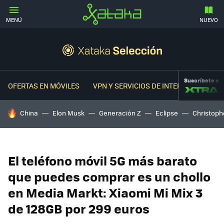
MENÚ
NUEVO
Suscríbete a
OFERTAS EN MÓVILES
VPN Y SERVICIOS DE INTERNET
OFER
HOY SE HABLA DE
China
Elon Musk
Generación Z
Eclipse
Christoph
El teléfono móvil 5G más barato
que puedes comprar es un chollo
en Media Markt: Xiaomi Mi Mix 3
de 128GB por 299 euros