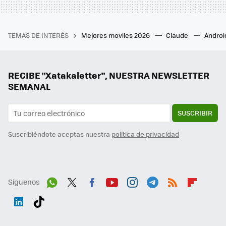
TEMAS DE INTERÉS
Mejores moviles 2026
Claude
Androi
RECIBE "Xatakaletter", NUESTRA NEWSLETTER
SEMANAL
SUSCRIBIR
Suscribiéndote aceptas nuestra
política de privacidad
Síguenos
Wh
Twit
Fac
You
Inst
Tele
RSS
Flip
ats
ter
ebo
tub
agr
gra
boa
Link
Tikt