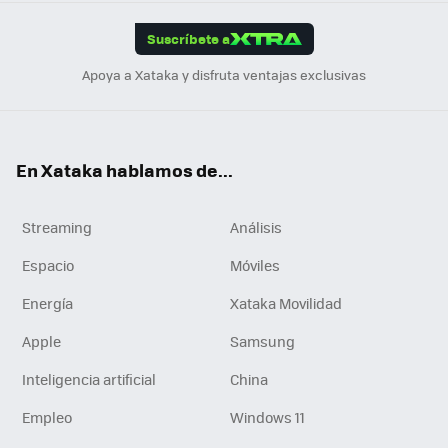
App
ok
e
am
m
rd
edI
ok
Suscríbete a
n
Apoya a Xataka y disfruta ventajas exclusivas
En Xataka hablamos de...
Streaming
Análisis
Espacio
Móviles
Energía
Xataka Movilidad
Apple
Samsung
Inteligencia artificial
China
Empleo
Windows 11