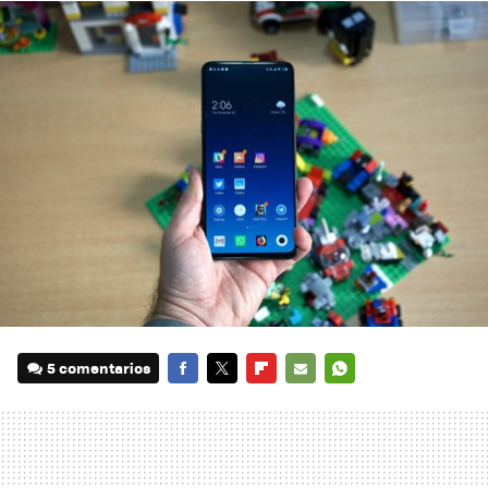
5 comentarios
FACEBOOK
TWITTER
FLIPBOARD
E-
WHATSAPP
MAIL