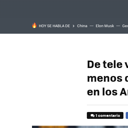
HOY SE HABLA DE
China
Elon Musk
Ge
De tele 
menos de
en los 
1 comentario