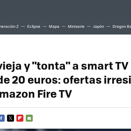
neración Z
Eclipse
Mapa
Miniserie
Japón
Dragon Ba
vieja y "tonta" a smart TV
 20 euros: ofertas irresi
Amazon Fire TV
FACEBOOK
TWITTER
FLIPBOARD
E-