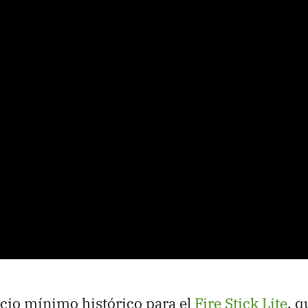
ecio mínimo histórico para el
Fire Stick Lite
, q