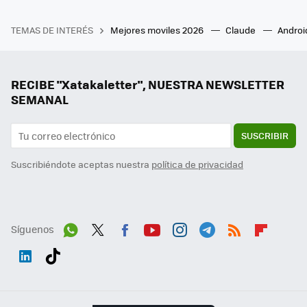
TEMAS DE INTERÉS
Mejores moviles 2026
Claude
Androi
RECIBE "Xatakaletter", NUESTRA NEWSLETTER
SEMANAL
SUSCRIBIR
Suscribiéndote aceptas nuestra
política de privacidad
Síguenos
Wh
Twit
Fac
You
Inst
Tele
RSS
Flip
ats
ter
ebo
tub
agr
gra
boa
Link
Tikt
App
ok
e
am
m
rd
edI
ok