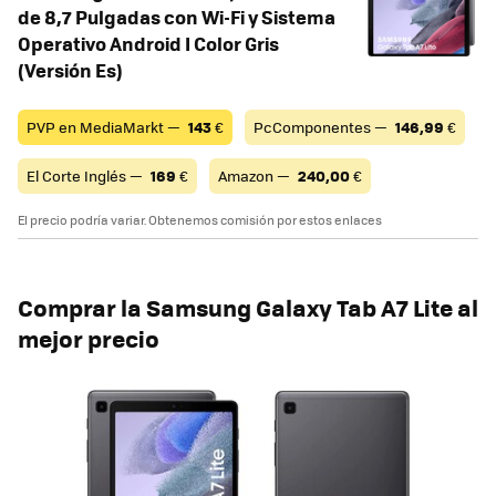
de 8,7 Pulgadas con Wi-Fi y Sistema
Operativo Android I Color Gris
(Versión Es)
PVP en MediaMarkt —
143
€
PcComponentes —
146,99
€
El Corte Inglés —
169
€
Amazon —
240,00
€
El precio podría variar. Obtenemos comisión por estos enlaces
Comprar la Samsung Galaxy Tab A7 Lite al
mejor precio