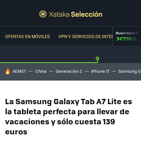
Suscríbete a
OFERTAS EN MÓVILES
VPN Y SERVICIOS DE INTERNET
OFER
HOY SE HABLA DE
AEMET
China
Generación Z
iPhone 17
Samsung G
La Samsung Galaxy Tab A7 Lite es
la tableta perfecta para llevar de
vacaciones y sólo cuesta 139
euros