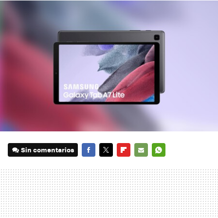
Sin comentarios
FACEBOOK
TWITTER
FLIPBOARD
E-
WHATSAPP
MAIL