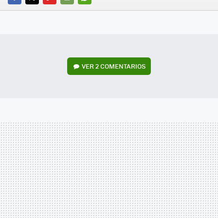
FACEBOOK
TWITTER
FLIPBOARD
E-
WHATSAPP
MAIL
VER
2 COMENTARIOS