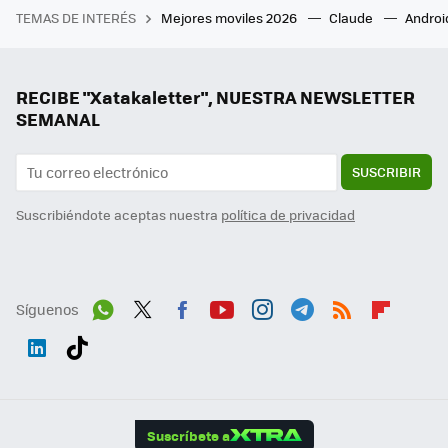
TEMAS DE INTERÉS
Mejores moviles 2026
Claude
Androi
RECIBE "Xatakaletter", NUESTRA NEWSLETTER
SEMANAL
SUSCRIBIR
Suscribiéndote aceptas nuestra
política de privacidad
Síguenos
Wh
Twit
Fac
You
Inst
Tele
RSS
Flip
ats
ter
ebo
tub
agr
gra
boa
Link
Tikt
App
ok
e
am
m
rd
edI
ok
Suscríbete a
n