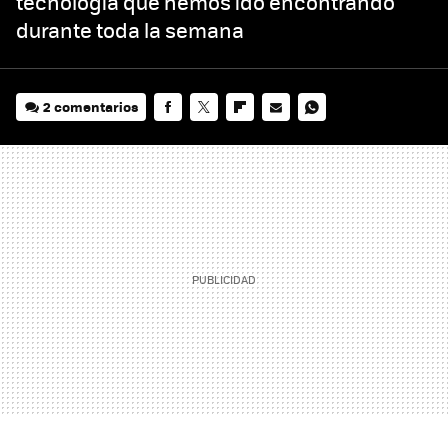
tecnología que hemos ido encontrando
durante toda la semana
2 comentarios
FACEBOOK
TWITTER
FLIPBOARD
E-
WHATSAPP
MAIL