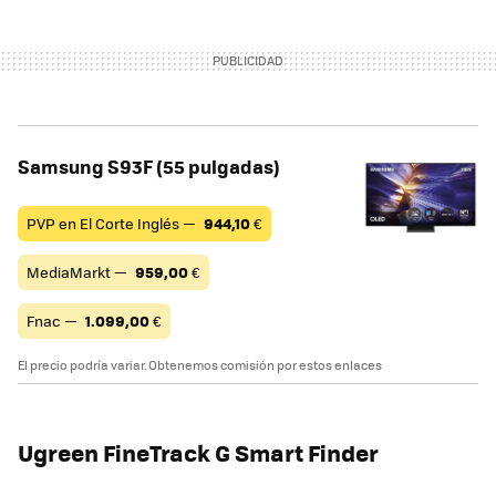
Samsung S93F (55 pulgadas)
PVP en El Corte Inglés —
944,10
€
MediaMarkt —
959,00
€
Fnac —
1.099,00
€
El precio podría variar. Obtenemos comisión por estos enlaces
Ugreen FineTrack G Smart Finder