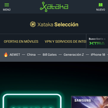
MENÚ
NUEVO
Suscríbete a
OFERTAS EN MÓVILES
VPN Y SERVICIOS DE INTERNET
OFER
HOY SE HABLA DE
AEMET
China
Bill Gates
Generación Z
iPhone 18