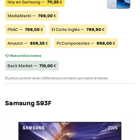
Hoy en Samsung —
711,55
€
MediaMarkt —
799,00
€
FNAC —
799,00
€
El Corte Inglés —
799,90
€
Amazon —
806,55
€
PcComponentes —
999,00
€
Reacondicionados
Back Market —
710,00
€
El precio podría variar. Obtenemos comisión por estos enlaces
Samsung S93F