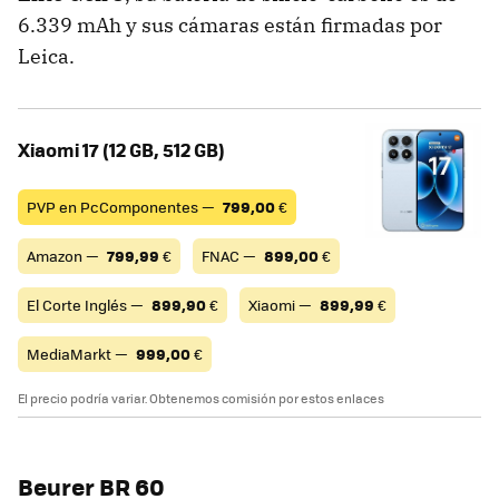
6.339 mAh y sus cámaras están firmadas por
Leica.
Xiaomi 17 (12 GB, 512 GB)
PVP en PcComponentes —
799,00
€
Amazon —
799,99
€
FNAC —
899,00
€
El Corte Inglés —
899,90
€
Xiaomi —
899,99
€
MediaMarkt —
999,00
€
El precio podría variar. Obtenemos comisión por estos enlaces
Beurer BR 60