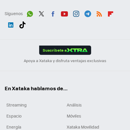
Síguenos
Wh
Twit
Fac
You
Inst
Tele
RSS
Flip
ats
ter
ebo
tub
agr
gra
boa
Link
Tikt
App
ok
e
am
m
rd
edI
ok
Suscríbete a
n
Apoya a Xataka y disfruta ventajas exclusivas
En Xataka hablamos de...
Streaming
Análisis
Espacio
Móviles
Energía
Xataka Movilidad