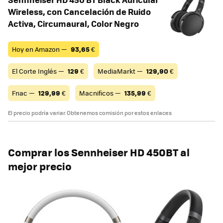
Wireless, con Cancelación de Ruido
Activa, Circumaural, Color Negro
Hoy en Amazon —
93,65
€
El Corte Inglés —
129
€
MediaMarkt —
129,90
€
Fnac —
129,99
€
Macnificos —
135,99
€
El precio podría variar. Obtenemos comisión por estos enlaces
Comprar los Sennheiser HD 450BT al
mejor precio