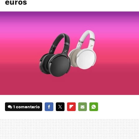
euros
1 comentario
FACEBOOK
TWITTER
FLIPBOARD
E-
WHATSAPP
MAIL