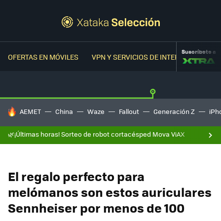
Suscríbete a
OFERTAS EN MÓVILES
VPN Y SERVICIOS DE INTERNET
OFER
HOY SE HABLA DE
AEMET
China
Waze
Fallout
Generación Z
iPh
🌿¡Últimas horas! Sorteo de robot cortacésped Mova ViAX
El regalo perfecto para
melómanos son estos auriculares
Sennheiser por menos de 100