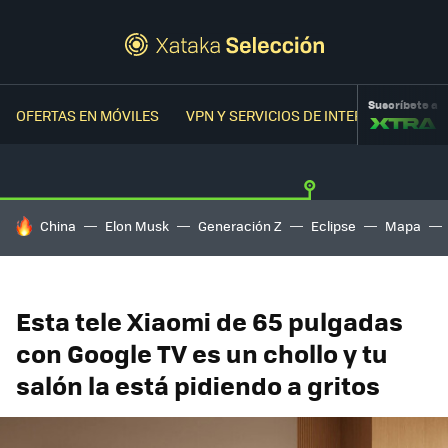
Suscríbete a
OFERTAS EN MÓVILES
VPN Y SERVICIOS DE INTERNET
OFER
HOY SE HABLA DE
China
Elon Musk
Generación Z
Eclipse
Mapa
Esta tele Xiaomi de 65 pulgadas
con Google TV es un chollo y tu
salón la está pidiendo a gritos