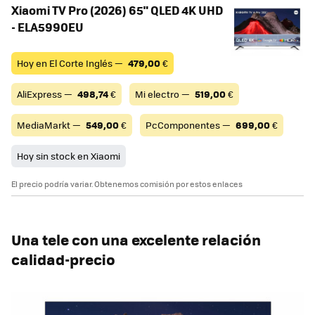
Xiaomi TV Pro (2026) 65" QLED 4K UHD
- ELA5990EU
Hoy en El Corte Inglés —
479,00
€
AliExpress —
498,74
€
Mi electro —
519,00
€
MediaMarkt —
549,00
€
PcComponentes —
699,00
€
Hoy sin stock en Xiaomi
El precio podría variar. Obtenemos comisión por estos enlaces
Una tele con una excelente relación
calidad-precio