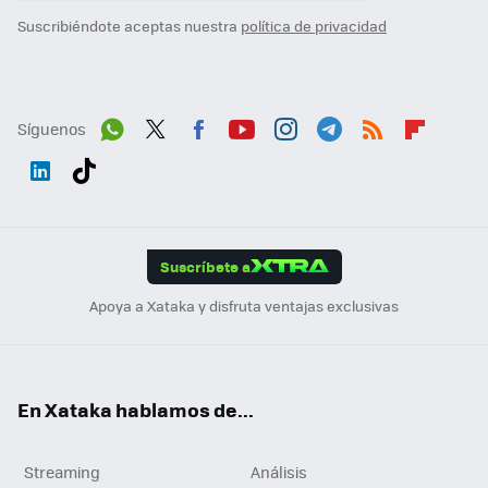
Suscribiéndote aceptas nuestra
política de privacidad
Síguenos
Wh
Twit
Fac
You
Inst
Tele
RSS
Flip
ats
ter
ebo
tub
agr
gra
boa
Link
Tikt
App
ok
e
am
m
rd
edI
ok
Suscríbete a
n
Apoya a Xataka y disfruta ventajas exclusivas
En Xataka hablamos de...
Streaming
Análisis