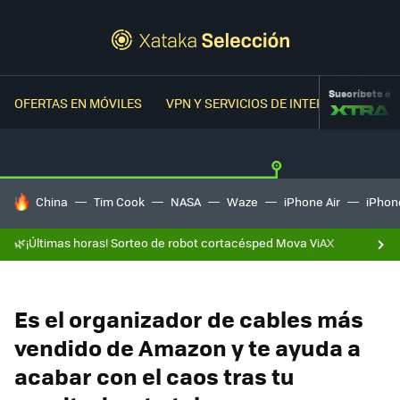
Suscríbete a
OFERTAS EN MÓVILES
VPN Y SERVICIOS DE INTERNET
OFER
HOY SE HABLA DE
China
Tim Cook
NASA
Waze
iPhone Air
iPhone
🌿¡Últimas horas! Sorteo de robot cortacésped Mova ViAX
Es el organizador de cables más
vendido de Amazon y te ayuda a
acabar con el caos tras tu