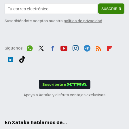
SUSCRIBIR
Suscribiéndote aceptas nuestra
política de privacidad
Síguenos
Wh
Twit
Fac
You
Inst
Tele
RSS
Flip
ats
ter
ebo
tub
agr
gra
boa
Link
Tikt
App
ok
e
am
m
rd
edI
ok
Suscríbete a
n
Apoya a Xataka y disfruta ventajas exclusivas
En Xataka hablamos de...