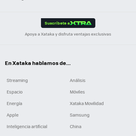
ats
ter
ebo
tub
agr
gra
boa
Link
Tikt
App
ok
e
am
m
rd
edI
ok
Suscríbete a
n
Apoya a Xataka y disfruta ventajas exclusivas
En Xataka hablamos de...
Streaming
Análisis
Espacio
Móviles
Energía
Xataka Movilidad
Apple
Samsung
Inteligencia artificial
China