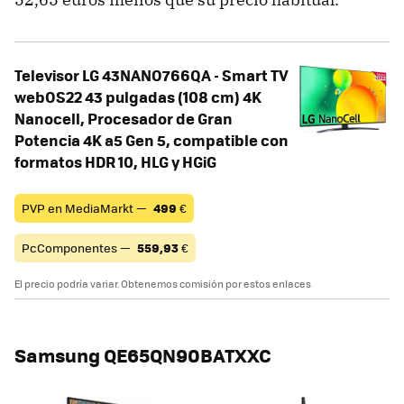
Televisor LG 43NANO766QA - Smart TV
webOS22 43 pulgadas (108 cm) 4K
Nanocell, Procesador de Gran
Potencia 4K a5 Gen 5, compatible con
formatos HDR 10, HLG y HGiG
PVP en MediaMarkt —
499
€
PcComponentes —
559,93
€
El precio podría variar. Obtenemos comisión por estos enlaces
Samsung QE65QN90BATXXC