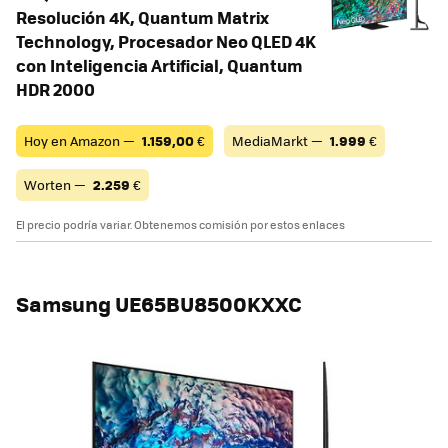
Resolución 4K, Quantum Matrix
Technology, Procesador Neo QLED 4K
con Inteligencia Artificial, Quantum
HDR 2000
Hoy en Amazon —
1.159,00
€
MediaMarkt —
1.999
€
Worten —
2.259
€
El precio podría variar. Obtenemos comisión por estos enlaces
Samsung UE65BU8500KXXC