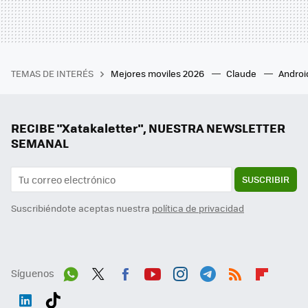
TEMAS DE INTERÉS
Mejores moviles 2026
Claude
Androi
RECIBE "Xatakaletter", NUESTRA NEWSLETTER
SEMANAL
SUSCRIBIR
Suscribiéndote aceptas nuestra
política de privacidad
Síguenos
Wh
Twit
Fac
You
Inst
Tele
RSS
Flip