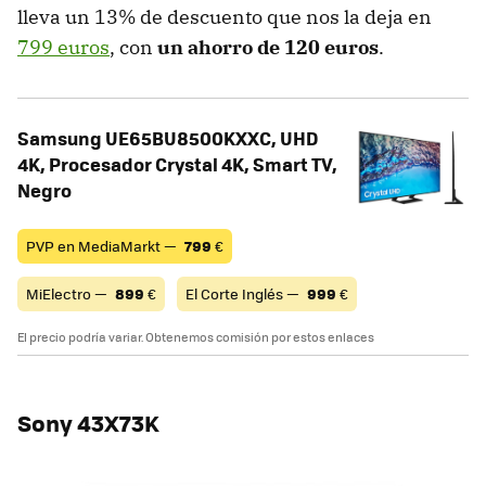
lleva un 13% de descuento que nos la deja en
799 euros
, con
un ahorro de 120 euros
.
Samsung UE65BU8500KXXC, UHD
4K, Procesador Crystal 4K, Smart TV,
Negro
PVP en MediaMarkt —
799
€
MiElectro —
899
€
El Corte Inglés —
999
€
El precio podría variar. Obtenemos comisión por estos enlaces
Sony 43X73K