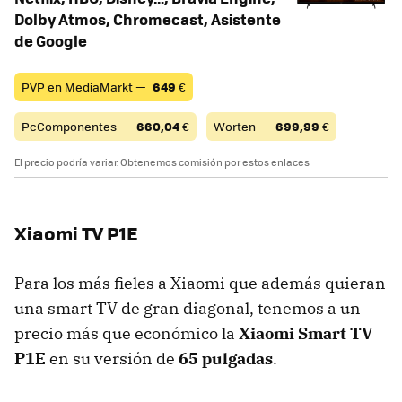
Dolby Atmos, Chromecast, Asistente
de Google
PVP en MediaMarkt —
649
€
PcComponentes —
660,04
€
Worten —
699,99
€
El precio podría variar. Obtenemos comisión por estos enlaces
Xiaomi TV P1E
Para los más fieles a Xiaomi que además quieran
una smart TV de gran diagonal, tenemos a un
precio más que económico la
Xiaomi Smart TV
P1E
en su versión de
65 pulgadas
.