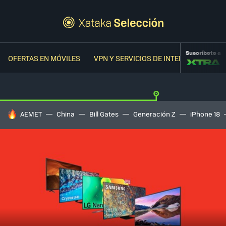
Suscríbete a
OFERTAS EN MÓVILES
VPN Y SERVICIOS DE INTERNET
OFER
HOY SE HABLA DE
AEMET
China
Bill Gates
Generación Z
iPhone 18