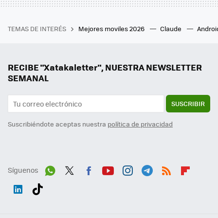
TEMAS DE INTERÉS
Mejores moviles 2026
Claude
Androi
RECIBE "Xatakaletter", NUESTRA NEWSLETTER
SEMANAL
SUSCRIBIR
Suscribiéndote aceptas nuestra
política de privacidad
Síguenos
Wh
Twit
Fac
You
Inst
Tele
RSS
Flip
ats
ter
ebo
tub
agr
gra
boa
Link
Tikt
App
ok
e
am
m
rd