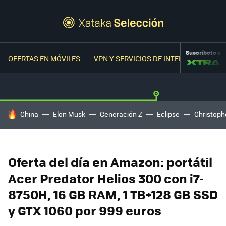
Suscríbete a
OFERTAS EN MÓVILES
VPN Y SERVICIOS DE INTERNET
OFER
HOY SE HABLA DE
China
Elon Musk
Generación Z
Eclipse
Christoph
Oferta del día en Amazon: portátil
Acer Predator Helios 300 con i7-
8750H, 16 GB RAM, 1 TB+128 GB SSD
y GTX 1060 por 999 euros