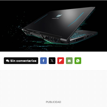
Sin comentarios
FACEBOOK
TWITTER
FLIPBOARD
E-
WHATSAPP
MAIL