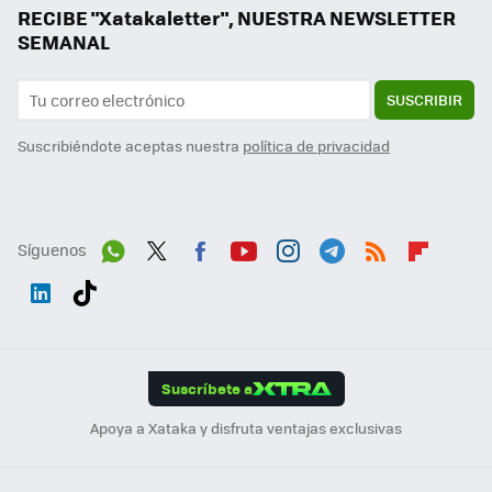
RECIBE "Xatakaletter", NUESTRA NEWSLETTER
SEMANAL
SUSCRIBIR
Suscribiéndote aceptas nuestra
política de privacidad
Síguenos
Wh
Twit
Fac
You
Inst
Tele
RSS
Flip
ats
ter
ebo
tub
agr
gra
boa
Link
Tikt
App
ok
e
am
m
rd
edI
ok
Suscríbete a
n
Apoya a Xataka y disfruta ventajas exclusivas