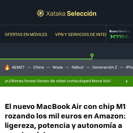
Suscríbete a
OFERTAS EN MÓVILES
VPN Y SERVICIOS DE INTERNET
OFER
HOY SE HABLA DE
AEMET
China
Waze
Fallout
Generación Z
iPh
🌿¡Últimas horas! Sorteo de robot cortacésped Mova ViAX
El nuevo MacBook Air con chip M1
rozando los mil euros en Amazon:
ligereza, potencia y autonomía a