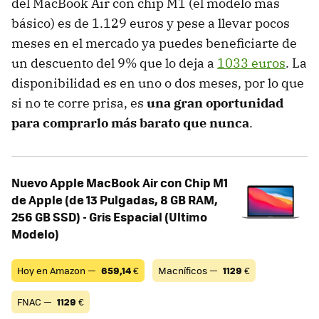
del MacBook Air con chip M1 (el modelo más
básico) es de 1.129 euros y pese a llevar pocos
meses en el mercado ya puedes beneficiarte de
un descuento del 9% que lo deja a
1033 euros
. La
disponibilidad es en uno o dos meses, por lo que
si no te corre prisa, es
una gran oportunidad
para comprarlo más barato que nunca
.
Nuevo Apple MacBook Air con Chip M1
de Apple (de 13 Pulgadas, 8 GB RAM,
256 GB SSD) - Gris Espacial (Ultimo
Modelo)
Hoy en Amazon —
659,14
€
Macníficos —
1129
€
FNAC —
1129
€