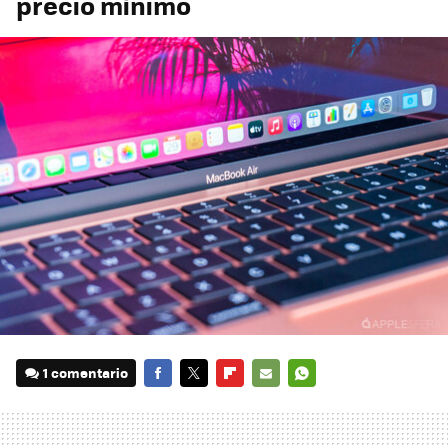
precio mínimo
1 comentario
FACEBOOK
TWITTER
FLIPBOARD
E-
WHATSAPP
MAIL