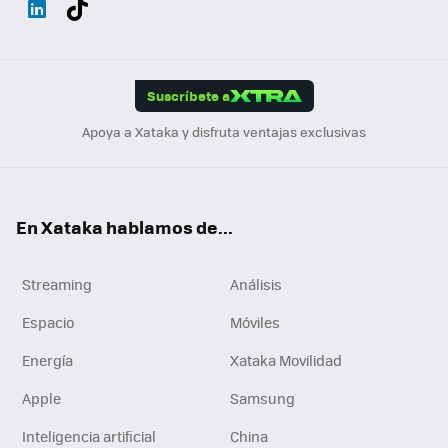
ats
ter
ebo
tub
agr
gra
boa
Link
Tikt
App
ok
e
am
m
rd
edI
ok
Suscríbete a
n
Apoya a Xataka y disfruta ventajas exclusivas
En Xataka hablamos de...
Streaming
Análisis
Espacio
Móviles
Energía
Xataka Movilidad
Apple
Samsung
Inteligencia artificial
China