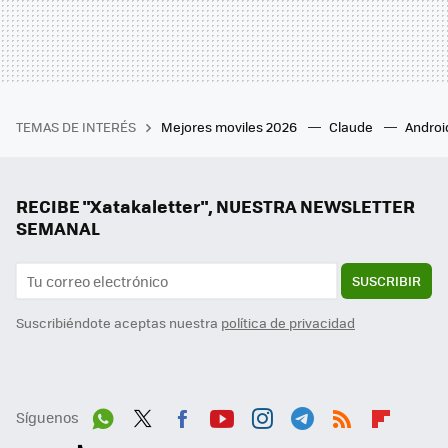
TEMAS DE INTERÉS
Mejores moviles 2026
Claude
Androi
RECIBE "Xatakaletter", NUESTRA NEWSLETTER
SEMANAL
SUSCRIBIR
Suscribiéndote aceptas nuestra
política de privacidad
Síguenos
Wh
Twit
Fac
You
Inst
Tele
RSS
Flip