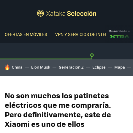
Suscríbete a
OFERTAS EN MÓVILES
VPN Y SERVICIOS DE INTERNET
OFER
HOY SE HABLA DE
China
Elon Musk
Generación Z
Eclipse
Mapa
No son muchos los patinetes
eléctricos que me compraría.
Pero definitivamente, este de
Xiaomi es uno de ellos