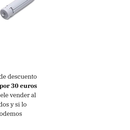
 de descuento
 por 30 euros
ele vender al
os y si lo
 podemos