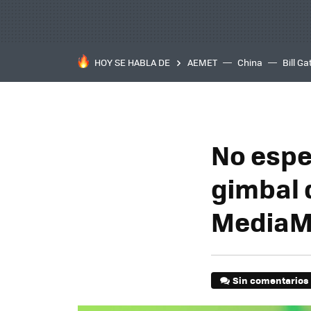
HOY SE HABLA DE
AEMET
China
Bill Ga
No espe
gimbal 
MediaMa
Sin comentarios