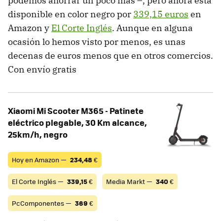
podemos ahorrar un poco más –, pero ahora está
disponible en color negro por
339,15 euros
en
Amazon y
El Corte Inglés
. Aunque en alguna
ocasión lo hemos visto por menos, es unas
decenas de euros menos que en otros comercios.
Con envío gratis
Xiaomi Mi Scooter M365 - Patinete
eléctrico plegable, 30 Km alcance,
25km/h, negro
Hoy en Amazon —
234,48
€
El Corte Inglés —
339,15
€
Media Markt —
340
€
PcComponentes —
369
€