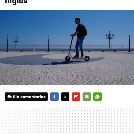
Inglés
Sin comentarios
FACEBOOK
TWITTER
FLIPBOARD
E-
WHATSAPP
MAIL