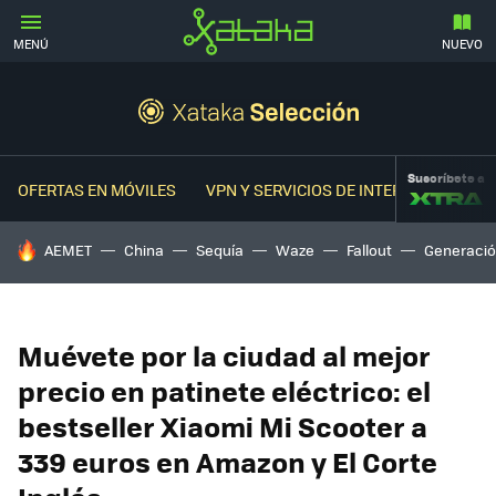
MENÚ
NUEVO
Suscríbete a
OFERTAS EN MÓVILES
VPN Y SERVICIOS DE INTERNET
OFER
HOY SE HABLA DE
AEMET
China
Sequía
Waze
Fallout
Generació
Muévete por la ciudad al mejor
precio en patinete eléctrico: el
bestseller Xiaomi Mi Scooter a
339 euros en Amazon y El Corte