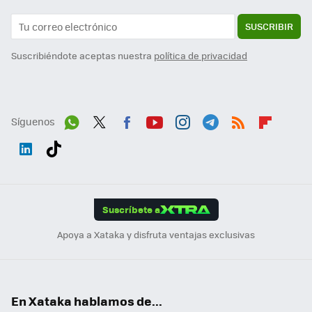
SUSCRIBIR
Suscribiéndote aceptas nuestra
política de privacidad
Síguenos
Wh
Twit
Fac
You
Inst
Tele
RSS
Flip
ats
ter
ebo
tub
agr
gra
boa
Link
Tikt
App
ok
e
am
m
rd
edI
ok
Suscríbete a
n
Apoya a Xataka y disfruta ventajas exclusivas
En Xataka hablamos de...